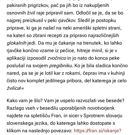
pakiranih prigrizkov, pač pa jih bo iz nakupljenih
osnovnih živil raje pripravil sam. Odločil se je, da se bo
najprej preizkusil v peki
rjavčkov
. Sledil je postopku
priprave, ki ga je našel na neki ameriški spletni strani,
na kateri so zbrani recepti za pripravo najrazličnejših
glokalnih
jedi. Da mu je čakanje na trenutek, ko lahko
rjavčke končno vzame iz pečice, hitreje minil, si je v
aplikaciji izposodil
zvočnico
in jo nato do konca peke
poslušal na svojem
pregibniku
. Ko je bila sladica končno
nared, pa se je je lotil kar z rokami, čeprav ima v kuhinji
čisto nov komplet jedilnega pribora, del katerega je celo
žvilica
!«
Kako vam je šlo? Vam je uspelo razvozlati vse besede?
Razlago vseh v besedilu uporabljenih novotvorjenk
najdete na spletišču Fran, in sicer v Sprotnem slovarju
slovenskega jezika, do katerega lahko dostopate s
klikom na naslednjo povezavo:
https://fran.si/iskanje?