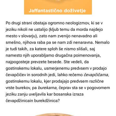
Po drugi strani obstaja ogromno neologizmov, ki se v
jeziku nikoli ne ustalijo (kljub temu da morda najdejo
mesto v slovarju), zato nam zvenijo nenavadno ali
smešno, njihova raba pa se nam zdi nenaravna. Nemalo
je tudi takih, za katere sploh še nismo slišali, saj
namesto njih uporabljamo drugačna poimenovanja,
najpogosteje prevzete besede. Ste vedeli, da
gostinskemu lokalu, usmerjenemu predvsem v prodajo
čevapčičev in sorodnih jedi, lahko rečemo
čevapčičarna
,
gostinskemu lokalu, kjer prodajajo predvsem različne
vrste burekov, pa
burekarna
, čeprav sta se v pogovornem
jeziku zanju uveljavila kar bosanska izraza
čevapdžinicain burekdžinica?