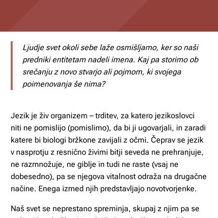
Ljudje svet okoli sebe laže osmišljamo, ker so naši
predniki entitetam nadeli imena. Kaj pa storimo ob
srečanju z novo stvarjo ali pojmom, ki svojega
poimenovanja še nima?
Jezik je živ organizem – trditev, za katero jezikoslovci
niti ne pomislijo (pomislimo), da bi ji ugovarjali, in zaradi
katere bi biologi bržkone zavijali z očmi. Čeprav se jezik
v nasprotju z resnično živimi bitji seveda ne prehranjuje,
ne razmnožuje, ne giblje in tudi ne raste (vsaj ne
dobesedno), pa se njegova vitalnost odraža na drugačne
načine. Enega izmed njih predstavljajo novotvorjenke.
Naš svet se neprestano spreminja, skupaj z njim pa se