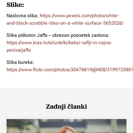
Slike:
Naslovna slika:
https://www.pexels.com/photo/white-
and-black-scrabble-tiles-on-a-white-surface-5652026/
Slika piškotov Jaffa – obrezan posnetek zaslona:
https://www.kras.hr/si/izdelki/keksi-vaflji-in-cajna-
peciva/jaffa
Slika bureka:
https://www.flickr.com/photos/30478819@N08/3199733887
Zadnji članki