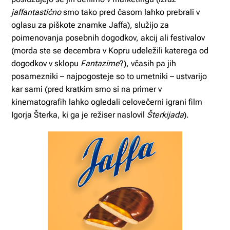
jaffantastično
smo tako pred časom lahko prebrali v
oglasu za piškote znamke Jaffa), služijo za
poimenovanja posebnih dogodkov, akcij ali festivalov
(morda ste se decembra v Kopru udeležili katerega od
dogodkov v sklopu
Fantazime
?), včasih pa jih
posamezniki – najpogosteje so to umetniki – ustvarijo
kar sami (pred kratkim smo si na primer v
kinematografih lahko ogledali celovečerni igrani film
Igorja Šterka, ki ga je režiser naslovil
Šterkijada
).