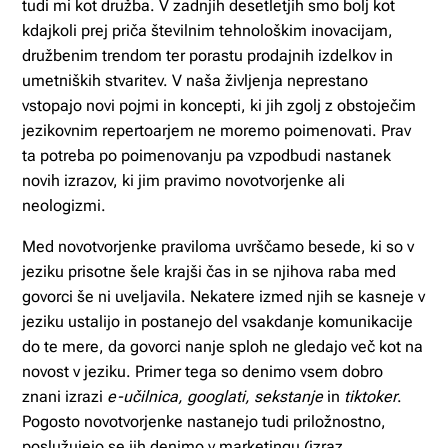
tudi mi kot družba. V zadnjih desetletjih smo bolj kot
kdajkoli prej priča številnim tehnološkim inovacijam,
družbenim trendom ter porastu prodajnih izdelkov in
umetniških stvaritev. V naša življenja neprestano
vstopajo novi pojmi in koncepti, ki jih zgolj z obstoječim
jezikovnim repertoarjem ne moremo poimenovati. Prav
ta potreba po poimenovanju pa vzpodbudi nastanek
novih izrazov, ki jim pravimo novotvorjenke ali
neologizmi.
Med novotvorjenke praviloma uvrščamo besede, ki so v
jeziku prisotne šele krajši čas in se njihova raba med
govorci še ni uveljavila. Nekatere izmed njih se kasneje v
jeziku ustalijo in postanejo del vsakdanje komunikacije
do te mere, da govorci nanje sploh ne gledajo več kot na
novost v jeziku. Primer tega so denimo vsem dobro
znani izrazi
e-učilnica, googlati, sekstanje
in
tiktoker
.
Pogosto novotvorjenke nastanejo tudi priložnostno,
poslužujejo se jih denimo v marketingu (izraz