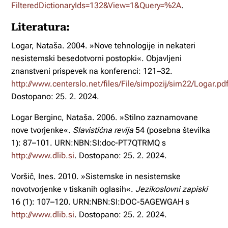
FilteredDictionaryIds=132&View=1&Query=%2A
.
Literatura:
Logar, Nataša. 2004. »Nove tehnologije in nekateri
nesistemski besedotvorni postopki«. Objavljeni
znanstveni prispevek na konferenci: 121–32.
http://www.centerslo.net/files/File/simpozij/sim22/Logar.pd
Dostopano: 25. 2. 2024.
Logar Berginc, Nataša. 2006. »Stilno zaznamovane
nove tvorjenke«.
Slavistična revija
54 (posebna številka
1): 87–101. URN:NBN:SI:doc-PT7QTRMQ s
http://www.dlib.si
. Dostopano: 25. 2. 2024.
Voršič, Ines. 2010. »Sistemske in nesistemske
novotvorjenke v tiskanih oglasih«.
Jezikoslovni zapiski
16 (1): 107–120. URN:NBN:SI:DOC-5AGEWGAH s
http://www.dlib.si
. Dostopano: 25. 2. 2024.