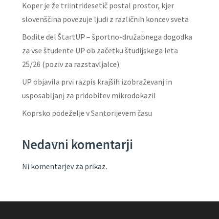
Koper je že triintridesetič postal prostor, kjer
slovenščina povezuje ljudi z različnih koncev sveta
Bodite del ŠtartUP – športno-družabnega dogodka
za vse študente UP ob začetku študijskega leta
25/26 (poziv za razstavljalce)
UP objavila prvi razpis krajših izobraževanj in
usposabljanj za pridobitev mikrodokazil
Koprsko podeželje v Santorijevem času
Nedavni komentarji
Ni komentarjev za prikaz.