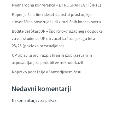
Mednarodna konferenca – ETNOGRAFIJA TIŠIN(E)
Koper je že triintridesetič postal prostor, kjer
slovenščina povezuje ljudi z različnih koncev sveta
Bodite del ŠtartUP – športno-družabnega dogodka
za vse študente UP ob začetku študijskega leta
25/26 (poziv za razstavljalce)
UP objavila prvi razpis krajših izobraževanj in
usposabljanj za pridobitev mikrodokazil
Koprsko podeželje v Santorijevem času
Nedavni komentarji
Ni komentarjev za prikaz.