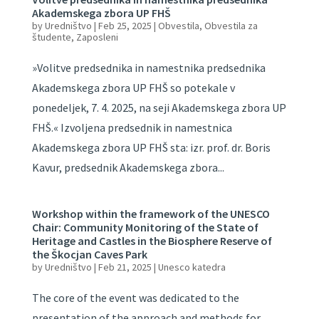
Akademskega zbora UP FHŠ
by
Uredništvo
|
Feb 25, 2025
|
Obvestila
,
Obvestila za
študente
,
Zaposleni
»Volitve predsednika in namestnika predsednika
Akademskega zbora UP FHŠ so potekale v
ponedeljek, 7. 4. 2025, na seji Akademskega zbora UP
FHŠ.« Izvoljena predsednik in namestnica
Akademskega zbora UP FHŠ sta: izr. prof. dr. Boris
Kavur, predsednik Akademskega zbora...
Workshop within the framework of the UNESCO
Chair: Community Monitoring of the State of
Heritage and Castles in the Biosphere Reserve of
the Škocjan Caves Park
by
Uredništvo
|
Feb 21, 2025
|
Unesco katedra
The core of the event was dedicated to the
presentation of the approach and methods for