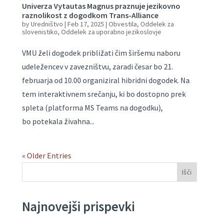
Univerza Vytautas Magnus praznuje jezikovno
raznolikost z dogodkom Trans-Alliance
by
Uredništvo
|
Feb 17, 2025
|
Obvestila
,
Oddelek za
slovenistiko
,
Oddelek za uporabno jezikoslovje
VMU želi dogodek približati čim širšemu naboru
udeležencev v zavezništvu, zaradi česar bo 21.
februarja od 10.00 organiziral hibridni dogodek. Na
tem interaktivnem srečanju, ki bo dostopno prek
spleta (platforma MS Teams na dogodku),
bo potekala živahna...
« Older Entries
Išči
Najnovejši prispevki