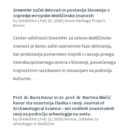
GreenHer začel delovati in postavlja Slovenijo v
ospredje evropske dediščinske znanosti
by
Uredništvo
|
Feb 25, 2026
|
Green Heritage Project
,
Novice
Center odličnosti GreenHer za zeleno dediščinsko
znanost je danes začel operativno fazo delovanja,
kar predstavlja pomemben mejnik v razvoju prvega
interdisciplinarnega centra v Sloveniji, posvečenega
trajnostnim raziskavam in inovacijam na področju
kulturne...
Prof. dr. Boris Kavur in izr. prof. dr. Martina Blečić
Kavur sta soavtorja članka v reviji Journal of
Archaeological Science – eni vodilnih znanstvenih
revij na področju arheologije na svetu.
by
Uredništvo
|
Feb 23, 2026
|
Novice
,
Oddelek za
arheologijo in dediščino