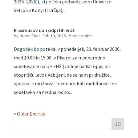
2024–2026)), ki poteka pod vodstvom Univerze
Selçuk v Konyi (Turčija),...
Erasmusov dan odprtih vrat
by
Uredništvo
|
Feb 19, 2026
|
Mednarodno
Dogodek bo potekal v ponedeljek, 23. februar 2026,
med 10.00 in 15.00, v Pisarni za mednarodno
sodelovanje na UP FHŠ (zadnje nadstropje, pri
stopnišču levo). Vabljeni, da se nam pridružite,
spoznate možnosti mednarodnih mobilnosti in s
sodelavko za mednarodno...
« Older Entries
Išči