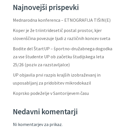
Najnovejši prispevki
Mednarodna konferenca – ETNOGRAFIJA TIŠIN(E)
Koper je že triintridesetič postal prostor, kjer
slovenščina povezuje ljudi z različnih koncev sveta
Bodite del ŠtartUP – športno-družabnega dogodka
za vse študente UP ob začetku študijskega leta
25/26 (poziv za razstavljalce)
UP objavila prvi razpis krajših izobraževanj in
usposabljanj za pridobitev mikrodokazil
Koprsko podeželje v Santorijevem času
Nedavni komentarji
Ni komentarjev za prikaz.