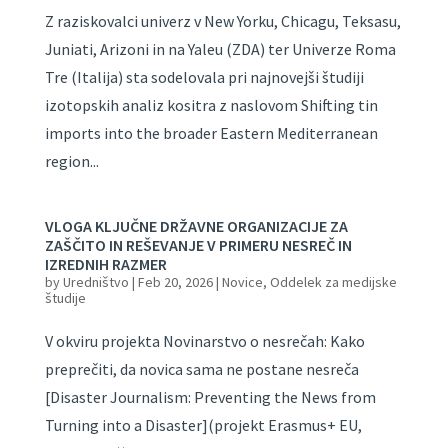
Z raziskovalci univerz v New Yorku, Chicagu, Teksasu,
Juniati, Arizoni in na Yaleu (ZDA) ter Univerze Roma
Tre (Italija) sta sodelovala pri najnovejši študiji
izotopskih analiz kositra z naslovom Shifting tin
imports into the broader Eastern Mediterranean
region...
VLOGA KLJUČNE DRŽAVNE ORGANIZACIJE ZA
ZAŠČITO IN REŠEVANJE V PRIMERU NESREČ IN
IZREDNIH RAZMER
by
Uredništvo
|
Feb 20, 2026
|
Novice
,
Oddelek za medijske
študije
V okviru projekta Novinarstvo o nesrečah: Kako
preprečiti, da novica sama ne postane nesreča
[Disaster Journalism: Preventing the News from
Turning into a Disaster](projekt Erasmus+ EU,