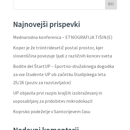
Išči
Najnovejši prispevki
Mednarodna konferenca – ETNOGRAFIJA TIŠIN(E)
Koper je že triintridesetič postal prostor, kjer
slovenščina povezuje ljudi z različnih koncev sveta
Bodite del ŠtartUP – športno-družabnega dogodka
za vse študente UP ob začetku študijskega leta
25/26 (poziv za razstavljalce)
UP objavila prvi razpis krajših izobraževanj in
usposabljanj za pridobitev mikrodokazil
Koprsko podeželje v Santorijevem času