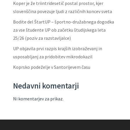
Koper je že triintridesetič postal prostor, kjer
slovenščina povezuje ljudi z različnih koncev sveta
Bodite del ŠtartUP – športno-družabnega dogodka
za vse študente UP ob začetku študijskega leta
25/26 (poziv za razstavljalce)
UP objavila prvi razpis krajših izobraževanj in
usposabljanj za pridobitev mikrodokazil
Koprsko podeželje v Santorijevem času
Nedavni komentarji
Ni komentarjev za prikaz.