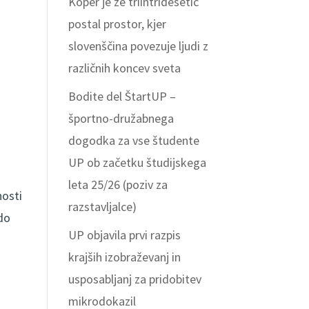
Koper je že triintridesetič
postal prostor, kjer
I
slovenščina povezuje ljudi z
različnih koncev sveta
N
Bodite del ŠtartUP –
športno-družabnega
dogodka za vse študente
UP ob začetku študijskega
leta 25/26 (poziv za
nosti
razstavljalce)
do
UP objavila prvi razpis
krajših izobraževanj in
usposabljanj za pridobitev
mikrodokazil