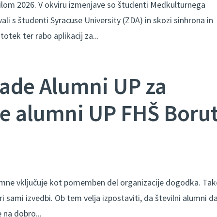
ilom 2026. V okviru izmenjave so študenti Medkulturnega
i s študenti Syracuse University (ZDA) in skozi sinhrona in
otek ter rabo aplikacij za...
ade Alumni UP za
je alumni UP FHŠ Boru
lumne vključuje kot pomemben del organizacije dogodka. Tak
ri sami izvedbi. Ob tem velja izpostaviti, da številni alumni d
e na dobro...