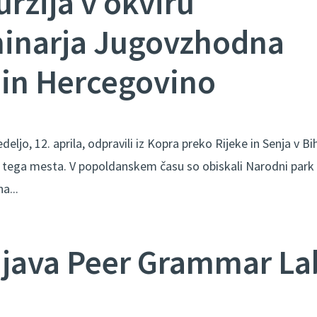
rzija v okviru
inarja Jugovzhodna
 in Hercegovino
eljo, 12. aprila, odpravili iz Kopra preko Rijeke in Senja v Bi
mi tega mesta. V popoldanskem času so obiskali Narodni park
a...
njava Peer Grammar La