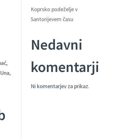
Koprsko podeželje v
Santorijevem času
Nedavni
komentarji
hać,
 Una,
Ni komentarjev za prikaz.
b