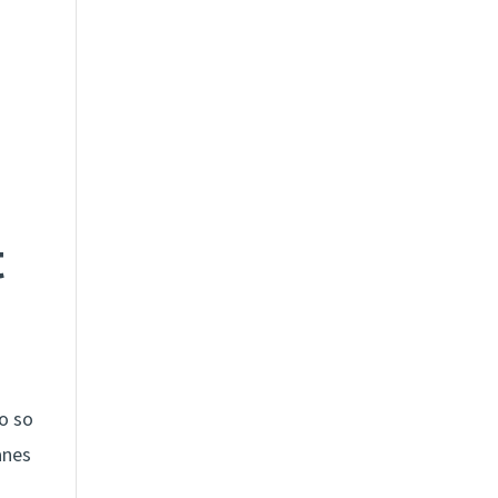
t
o so
anes