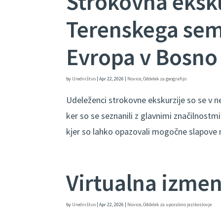
Strokovna eksku
Terenskega sem
Evropa v Bosno
by
Uredništvo
|
Apr 22, 2026
|
Novice
,
Oddelek za geografijo
Udeleženci strokovne ekskurzije so se v ned
ker so se seznanili z glavnimi značilnost
kjer so lahko opazovali mogočne slapove n
Virtualna izme
by
Uredništvo
|
Apr 22, 2026
|
Novice
,
Oddelek za uporabno jezikoslovje