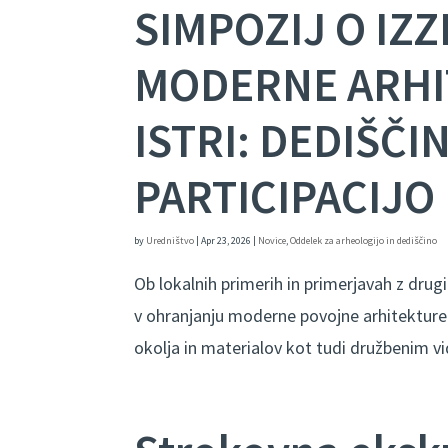
SIMPOZIJ O IZ
MODERNE ARHI
ISTRI: DEDIŠČ
PARTICIPACIJO
by
Uredništvo
|
Apr 23, 2026
|
Novice
,
Oddelek za arheologijo in dediščino
Ob lokalnih primerih in primerjavah z drugi
v ohranjanju moderne povojne arhitekture
okolja in materialov kot tudi družbenim vi