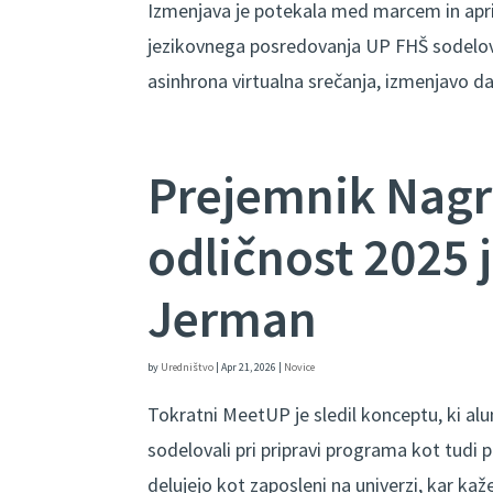
Izmenjava je potekala med marcem in apr
jezikovnega posredovanja UP FHŠ sodeloval
asinhrona virtualna srečanja, izmenjavo dat
Prejemnik Nagr
odličnost 2025 
Jerman
by
Uredništvo
|
Apr 21, 2026
|
Novice
Tokratni MeetUP je sledil konceptu, ki a
sodelovali pri pripravi programa kot tudi p
delujejo kot zaposleni na univerzi, kar kaž