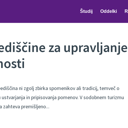
Študij
Oddelki
R
diščine za upravljanje
nosti
diščina ni zgolj zbirka spomenikov ali tradicij, temveč o
u ustvarjanja in pripisovanja pomenov. V sodobnem turizmu
pa zahteva premišljeno...