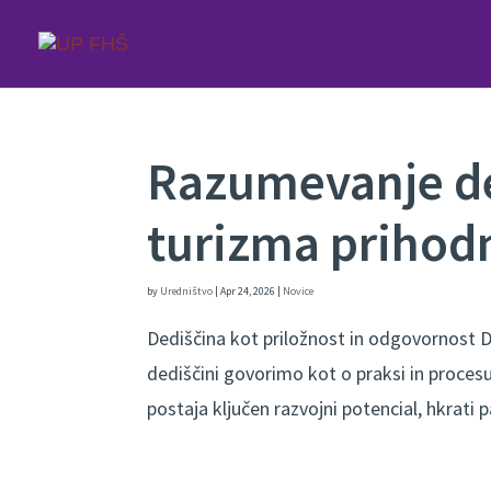
Razumevanje de
turizma prihod
by
Uredništvo
|
Apr 24, 2026
|
Novice
Dediščina kot priložnost in odgovornost De
dediščini govorimo kot o praksi in proces
postaja ključen razvojni potencial, hkrati 