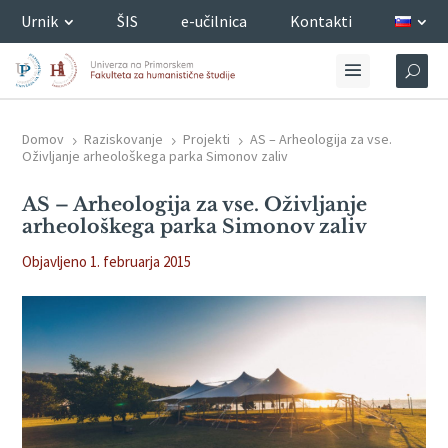
Urnik
ŠIS
e-učilnica
Kontakti
Domov
Raziskovanje
Projekti
AS – Arheologija za vse.
5
5
5
Oživljanje arheološkega parka Simonov zaliv
AS – Arheologija za vse. Oživljanje
arheološkega parka Simonov zaliv
Objavljeno 1. februarja 2015