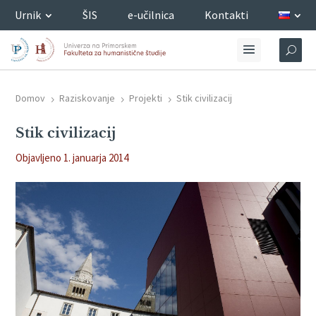
Urnik
ŠIS
e-učilnica
Kontakti
Domov
Raziskovanje
Projekti
Stik civilizacij
5
5
5
Stik civilizacij
Objavljeno 1. januarja 2014