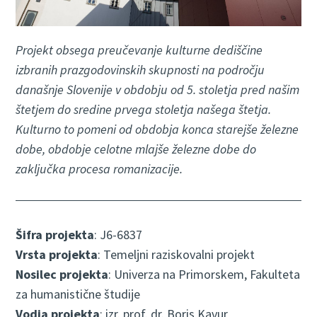
Projekt obsega preučevanje kulturne dediščine
izbranih prazgodovinskih skupnosti na področju
današnje Slovenije v obdobju od 5. stoletja pred našim
štetjem do sredine prvega stoletja našega štetja.
Kulturno to pomeni od obdobja konca starejše železne
dobe, obdobje celotne mlajše železne dobe do
zaključka procesa romanizacije.
Šifra projekta
: J6-6837
Vrsta projekta
: Temeljni raziskovalni projekt
Nosilec projekta
: Univerza na Primorskem, Fakulteta
za humanistične študije
Vodja projekta
: izr. prof. dr. Boris Kavur