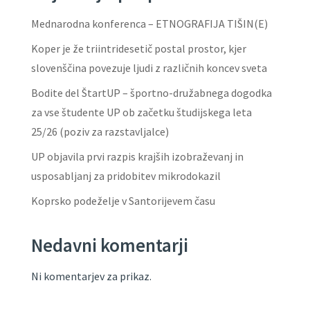
Mednarodna konferenca – ETNOGRAFIJA TIŠIN(E)
Koper je že triintridesetič postal prostor, kjer
slovenščina povezuje ljudi z različnih koncev sveta
Bodite del ŠtartUP – športno-družabnega dogodka
za vse študente UP ob začetku študijskega leta
25/26 (poziv za razstavljalce)
UP objavila prvi razpis krajših izobraževanj in
usposabljanj za pridobitev mikrodokazil
Koprsko podeželje v Santorijevem času
Nedavni komentarji
Ni komentarjev za prikaz.