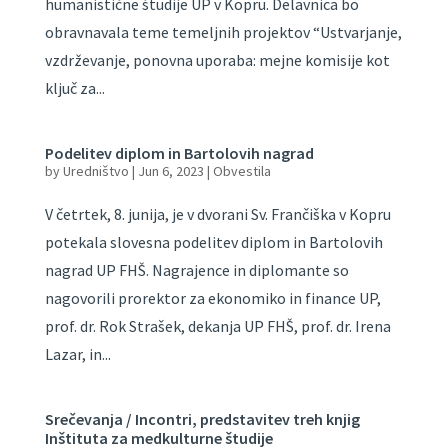
humanistične študije UP v Kopru. Delavnica bo
obravnavala teme temeljnih projektov “Ustvarjanje,
vzdrževanje, ponovna uporaba: mejne komisije kot
ključ za...
Podelitev diplom in Bartolovih nagrad
by
Uredništvo
|
Jun 6, 2023
|
Obvestila
V četrtek, 8. junija, je v dvorani Sv. Frančiška v Kopru
potekala slovesna podelitev diplom in Bartolovih
nagrad UP FHŠ. Nagrajence in diplomante so
nagovorili prorektor za ekonomiko in finance UP,
prof. dr. Rok Strašek, dekanja UP FHŠ, prof. dr. Irena
Lazar, in...
Srečevanja / Incontri, predstavitev treh knjig
Inštituta za medkulturne študije