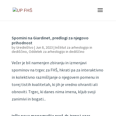
Spomini na Giardinet, predlogi za njegovo
prihodnost
by
Uredništvo
|
Jun 8, 2023
|
Inštitut za arheologijo in
dediščino
,
Oddelek za arheologijo in dediščino
Večer je bil namenjen zbiranju in izmenjavi
spominov na trgec za FHŠ, hkrati pa za interaktivno
in kolektivno razmišljanje o njegovem pomenu in
torej tistih kvalitetah, ki jih je vredno ohraniti ali
obnoviti. Trgec, ki danes nima imena, kljub svoji
zanimivi in bogati...
Izšla nova monografija prof. dr. Irene Lazar