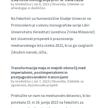
by
Uredništvo
|
Jun 8, 2023
|
Obvestila
,
Oddelek za
arheologijo in dediščino
Na Fakulteti za humanistične študije Univerze na
Primorskem je v okviru monografske serije Libri
Universitatis Hereditati (urednica Zrinka Mileusnić)
kot slovenski prispevek k praznovanju
mednarodnega leta stekla 2022, ki so ga razglasili
Združeni narodi, izšla...
Transformacije meja in mejnih območij med
imperialnimi, postimperialnimi in
postjugoslovanskimi tranzicijami
by
Uredništvo
|
Jun 7, 2023
|
Obvestila
,
Oddelek za
zgodovino
,
Raziskovalni projekti
Pridružite se nam na mednarodni delavnici, ki bo
potekala 15. in 16. junija 2023 na Fakulteti za