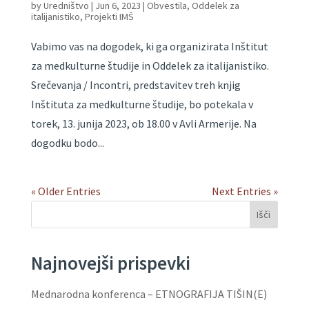
by
Uredništvo
|
Jun 6, 2023
|
Obvestila
,
Oddelek za
italijanistiko
,
Projekti IMŠ
Vabimo vas na dogodek, ki ga organizirata Inštitut
za medkulturne študije in Oddelek za italijanistiko.
Srečevanja / Incontri, predstavitev treh knjig
Inštituta za medkulturne študije, bo potekala v
torek, 13. junija 2023, ob 18.00 v Avli Armerije. Na
dogodku bodo...
« Older Entries
Next Entries »
Išči
Najnovejši prispevki
Mednarodna konferenca – ETNOGRAFIJA TIŠIN(E)