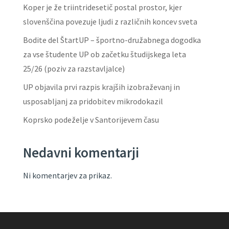
Koper je že triintridesetič postal prostor, kjer
slovenščina povezuje ljudi z različnih koncev sveta
Bodite del ŠtartUP – športno-družabnega dogodka
za vse študente UP ob začetku študijskega leta
25/26 (poziv za razstavljalce)
UP objavila prvi razpis krajših izobraževanj in
usposabljanj za pridobitev mikrodokazil
Koprsko podeželje v Santorijevem času
Nedavni komentarji
Ni komentarjev za prikaz.