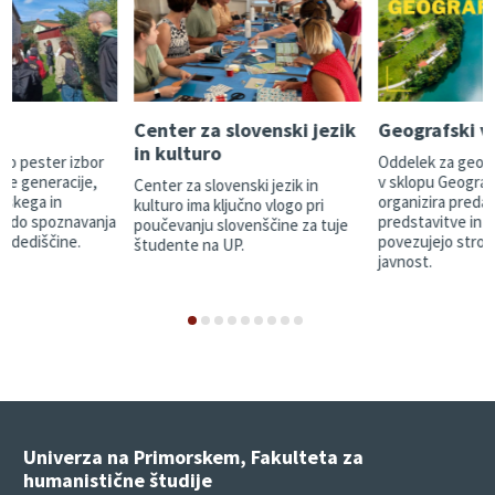
e
Center za slovenski jezik
Geografski v
in kulturo
mo pester izbor
Oddelek za geogr
vse generacije,
v sklopu Geograf
Center za slovenski jezik in
nskega in
organizira predav
kulturo ima ključno vlogo pri
a, do spoznavanja
predstavitve in di
poučevanju slovenščine za tuje
e dediščine.
povezujejo stroko
študente na UP.
javnost.
Univerza na Primorskem, Fakulteta za
humanistične študije