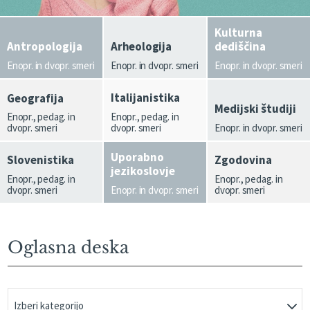
Kulturna
Antropologija
Arheologija
dediščina
Enopr. in dvopr. smeri
Enopr. in dvopr. smeri
Enopr. in dvopr. smeri
Italijanistika
Geografija
Medijski študiji
Enopr., pedag. in
Enopr., pedag. in
dvopr. smeri
dvopr. smeri
Enopr. in dvopr. smeri
Uporabno
Slovenistika
Zgodovina
jezikoslovje
Enopr., pedag. in
Enopr., pedag. in
dvopr. smeri
Enopr. in dvopr. smeri
dvopr. smeri
Oglasna deska
Izberi kategorijo