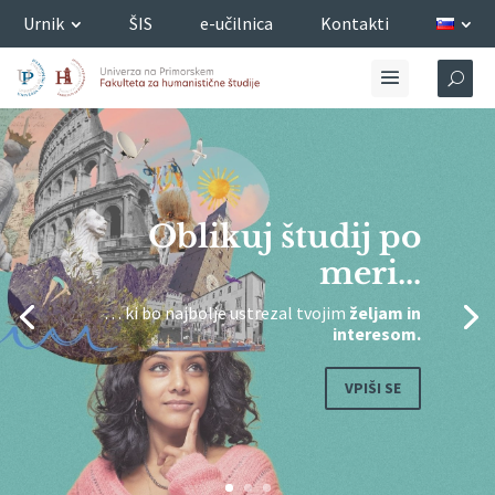
Urnik
ŠIS
e-učilnica
Kontakti
Oblikuj študij po
meri...
… ki bo najbolje ustrezal tvojim
željam in
interesom.
VPIŠI SE