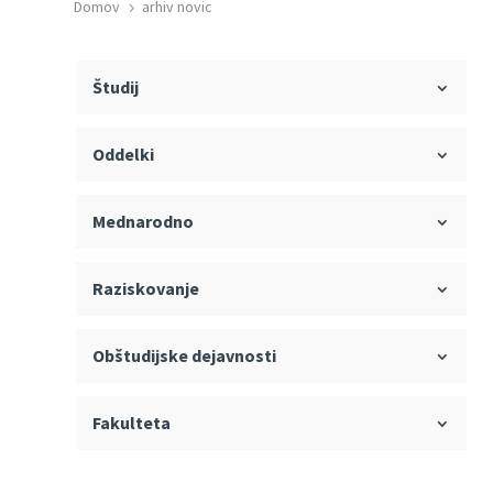
Domov
arhiv novic
5
Študij
Oddelki
Mednarodno
Raziskovanje
Obštudijske dejavnosti
Fakulteta