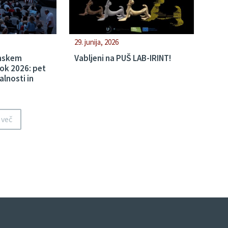
29. junija, 2026
lmskem
Vabljeni na PUŠ LAB-IRINT!
tok 2026: pet
alnosti in
 več