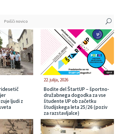
U
22. julija, 2026
tridesetič
Bodite del ŠtartUP – športno-
jer
družabnega dogodka za vse
uje ljudi z
študente UP ob začetku
 sveta
študijskega leta 25/26 (poziv
za razstavljalce)