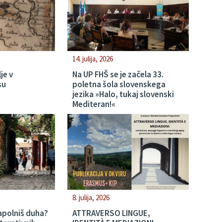
14. julija, 2026
je v
Na UP FHŠ se je začela 33.
su
poletna šola slovenskega
jezika »Halo, tukaj slovenski
Mediteran!«
8. julija, 2026
apolniš duha?
ATTRAVERSO LINGUE,