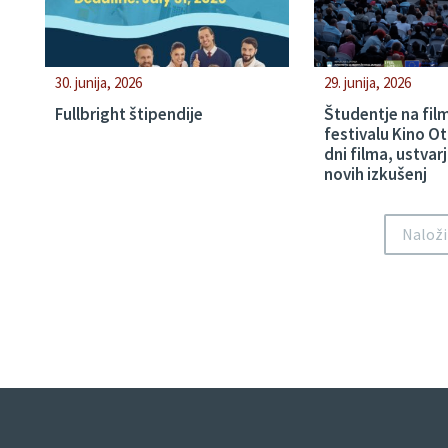
30. junija, 2026
29. junija, 2026
Fullbright štipendije
Študentje na fi
festivalu Kino O
dni filma, ustvarj
novih izkušenj
Naloži