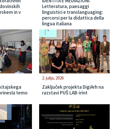
torativnih
IDENTITÀ E MEDIAZIONI.
odovinskih
Letteratura, paesaggi
rskem in v
linguistici e translanguaging:
percorsi per la didattica della
lingua italiana
2. julija, 2026
 kitajskega
Zaključek projekta DigiArh na
 prinesla temo
razstavi PUŠ LAB-irint