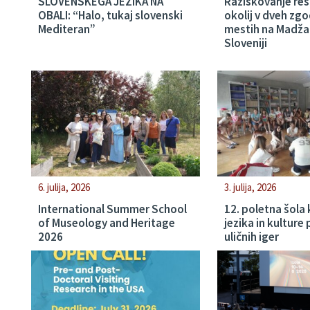
SLOVENSKEGA JEZIKA NA
Raziskovanje res
OBALI: “Halo, tukaj slovenski
okolij v dveh zg
Mediteran”
mestih na Madža
Sloveniji
6. julija, 2026
3. julija, 2026
International Summer School
12. poletna šola
of Museology and Heritage
jezika in kulture
2026
uličnih iger