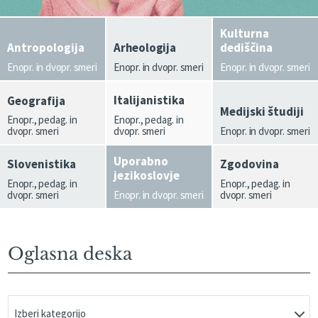
Kulturna
Antropologija
Arheologija
dediščina
Enopr. in dvopr. smeri
Enopr. in dvopr. smeri
Enopr. in dvopr. smeri
Italijanistika
Geografija
Medijski študiji
Enopr., pedag. in
Enopr., pedag. in
dvopr. smeri
dvopr. smeri
Enopr. in dvopr. smeri
Uporabno
Slovenistika
Zgodovina
jezikoslovje
Enopr., pedag. in
Enopr., pedag. in
dvopr. smeri
Enopr. in dvopr. smeri
dvopr. smeri
Oglasna deska
Izberi kategorijo