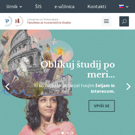
Urnik
ŠIS
e-učilnica
Kontakti
Oblikuj študij po
meri...
… ki bo najbolje ustrezal tvojim
željam in
interesom.
VPIŠI SE