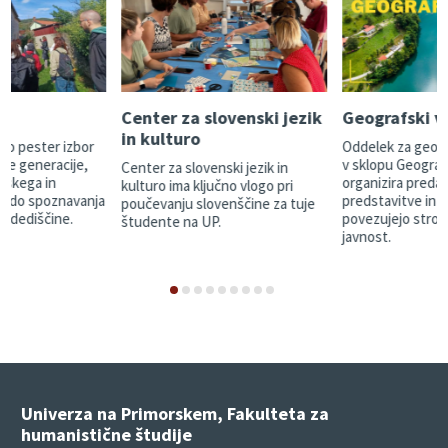
e
Center za slovenski jezik
Geografski v
in kulturo
mo pester izbor
Oddelek za geogr
vse generacije,
v sklopu Geograf
Center za slovenski jezik in
nskega in
organizira predav
kulturo ima ključno vlogo pri
a, do spoznavanja
predstavitve in di
poučevanju slovenščine za tuje
e dediščine.
povezujejo stroko
študente na UP.
javnost.
Univerza na Primorskem, Fakulteta za
humanistične študije