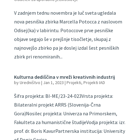
V zadnjem tednu novembra je luč sveta ugledala
nova pesniška zbirka Marcella Potocca z naslovom
Odisej(ka) v labirintu. Potoccove prve pesniške
objave segajo še v prejšnje tisočletje, skupaj z
najnovejšo zbirko pa je doslej izdal šest pesniških
zbirk pri renomiranih...
Kulturna dediščina v mreži kreativnih industrij
by
Uredništvo
|
Jan 1, 2023
|
Projekti
,
Projekti IAD
Šifra projekta: BI-ME/23-24-023Vrsta projekta:
Bilateralni projekt ARRS (Slovenija-Črna
Gora)Nosilec projekta: Univerza na Primorskem,
Fakulteta za humanistične študijeVodja projekta: izr.
prof. dr. Boris KavurPartnerska institucija: University
of Donja Gorica,...