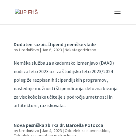
Dodaten razpis štipendij nemške vlade
by
Uredništvo
|
Jan 6, 2023
|
Nekategorizirano
Nemška služba za akademsko izmenjavo (DAAD)
nudi za leto 2023 oz. za študijsko leto 2023/2024
poleg že razpisanih štipendijskih programov ,
naslednje možnosti štipendiranja: delovna bivanja
za visokošolske učitelje s področja umetnosti in
arhitekture, raziskovala...
Nova pesniška zbirka dr. Marcella Potocca
by
Uredništvo
|
Jan 4, 2023
|
Oddelek za slovenistiko
,
Oddelek za uporabno jezikoslovje