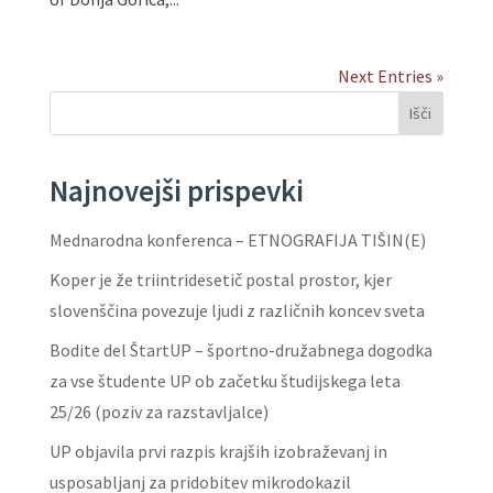
Next Entries »
Išči
Najnovejši prispevki
Mednarodna konferenca – ETNOGRAFIJA TIŠIN(E)
Koper je že triintridesetič postal prostor, kjer
slovenščina povezuje ljudi z različnih koncev sveta
Bodite del ŠtartUP – športno-družabnega dogodka
za vse študente UP ob začetku študijskega leta
25/26 (poziv za razstavljalce)
UP objavila prvi razpis krajših izobraževanj in
usposabljanj za pridobitev mikrodokazil