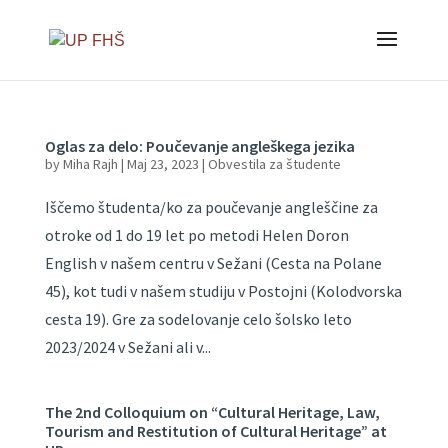
Oglas za delo: Poučevanje angleškega jezika
by
Miha Rajh
|
Maj 23, 2023
|
Obvestila za študente
Iščemo študenta/ko za poučevanje angleščine za
otroke od 1 do 19 let po metodi Helen Doron
English v našem centru v Sežani (Cesta na Polane
45), kot tudi v našem studiju v Postojni (Kolodvorska
cesta 19). Gre za sodelovanje celo šolsko leto
2023/2024 v Sežani ali v...
The 2nd Colloquium on “Cultural Heritage, Law,
Tourism and Restitution of Cultural Heritage” at