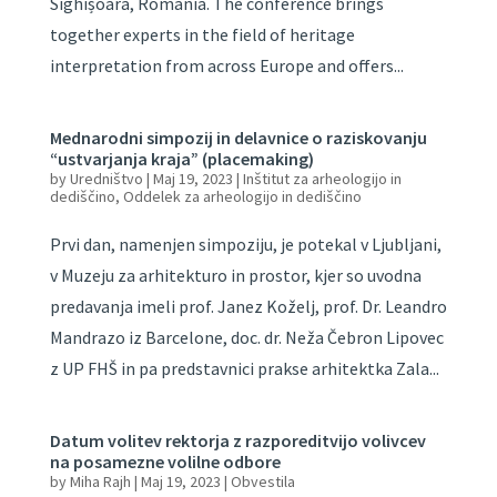
Sighișoara, Romania. The conference brings
together experts in the field of heritage
interpretation from across Europe and offers...
Mednarodni simpozij in delavnice o raziskovanju
“ustvarjanja kraja” (placemaking)
by
Uredništvo
|
Maj 19, 2023
|
Inštitut za arheologijo in
dediščino
,
Oddelek za arheologijo in dediščino
Prvi dan, namenjen simpoziju, je potekal v Ljubljani,
v Muzeju za arhitekturo in prostor, kjer so uvodna
predavanja imeli prof. Janez Koželj, prof. Dr. Leandro
Mandrazo iz Barcelone, doc. dr. Neža Čebron Lipovec
z UP FHŠ in pa predstavnici prakse arhitektka Zala...
Datum volitev rektorja z razporeditvijo volivcev
na posamezne volilne odbore
by
Miha Rajh
|
Maj 19, 2023
|
Obvestila