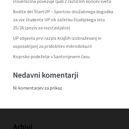
slovenščina povezuje ljudi z različnih koncev sveta
Bodite del ŠtartUP – športno-družabnega dogodka
za vse študente UP ob začetku študijskega leta
25/26 (poziv za razstavljalce)
UP objavila prvi razpis krajših izobraževanj in
usposabljanj za pridobitev mikrodokazil
Koprsko podeželje v Santorijevem času
Nedavni komentarji
Ni komentarjev za prikaz.
Arhivi