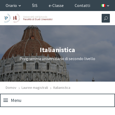
Orario
ŠIS
e-Classe
Contatti
Italianistica
Programma universitario di secondo livello
Domov
Lauree magistrali
Italianistica
5
5
Menu