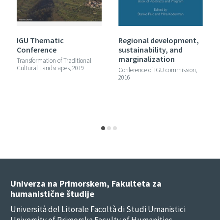
IGU Thematic
Regional development,
Conference
sustainability, and
marginalization
Transformation of Traditional
Cultural Landscapes, 2019
Conference of IGU commission,
2016
Univerza na Primorskem, Fakulteta za
humanistične študije
Università del Litorale Facoltà di Studi Umanistici
University of Primorska Faculty of Humanities