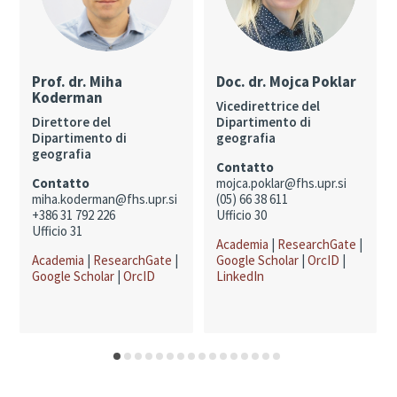
Prof. dr. Miha
Doc. dr. Mojca Poklar
Koderman
Vicedirettrice del
Direttore del
Dipartimento di
Dipartimento di
geografia
geografia
Contatto
Contatto
mojca.poklar@fhs.upr.si
miha.koderman@fhs.upr.si
(05) 66 38 611
+386 31 792 226
Ufficio 30
Ufficio 31
Academia
|
ResearchGate
|
Academia
|
ResearchGate
|
Google Scholar
|
OrcID
|
Google Scholar
|
OrcID
LinkedIn