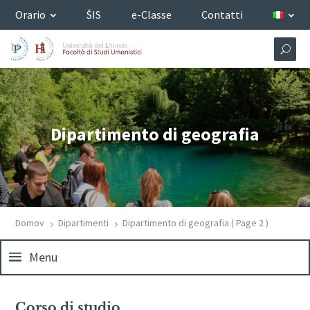
Orario
ŠIS
e-Classe
Contatti
Dipartimento di geografia
Domov
Dipartimenti
Dipartimento di geografia
( Page 2 )
5
5
Menu
Corso di studio