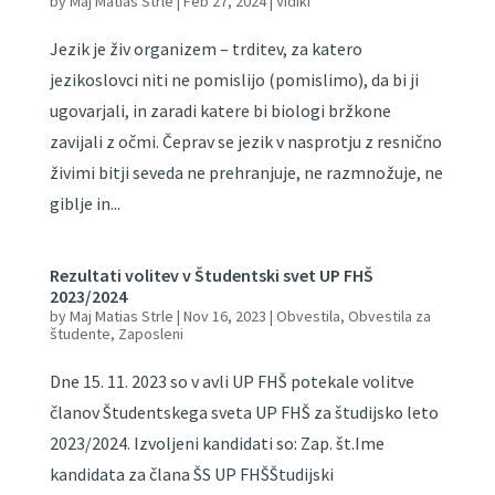
by
Maj Matias Strle
|
Feb 27, 2024
|
Vidiki
Jezik je živ organizem – trditev, za katero
jezikoslovci niti ne pomislijo (pomislimo), da bi ji
ugovarjali, in zaradi katere bi biologi bržkone
zavijali z očmi. Čeprav se jezik v nasprotju z resnično
živimi bitji seveda ne prehranjuje, ne razmnožuje, ne
giblje in...
Rezultati volitev v Študentski svet UP FHŠ
2023/2024
by
Maj Matias Strle
|
Nov 16, 2023
|
Obvestila
,
Obvestila za
študente
,
Zaposleni
Dne 15. 11. 2023 so v avli UP FHŠ potekale volitve
članov Študentskega sveta UP FHŠ za študijsko leto
2023/2024. Izvoljeni kandidati so: Zap. št.Ime
kandidata za člana ŠS UP FHŠŠtudijski