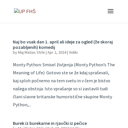
Naj bo vsak dan 1. april ali ideje za ogled (že skoraj
pozabljenih) komedij
by
Maj Matias Strle
|
Apr 2, 2024
|
Vidiki
Monty Python: Smisel življenja (Monty Python’s The
Meaning of Life) Gotovo ste se že kdaj spraševali,
kaj sploh počnemo na tem svetu in v čem je bistvo
našega obstoja. Isto vprašanje so si zastavili tudi
člani slavne britanske humoristične skupine Monty
Python,...
Burek iz burekarne in rjavčki iz pečice