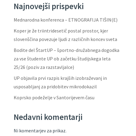
Najnovejši prispevki
Mednarodna konferenca – ETNOGRAFIJA TIŠIN(E)
Koper je že triintridesetič postal prostor, kjer
slovenščina povezuje ljudi z različnih koncev sveta
Bodite del ŠtartUP – športno-družabnega dogodka
za vse študente UP ob začetku študijskega leta
25/26 (poziv za razstavljalce)
UP objavila prvi razpis krajših izobraževanj in
usposabljanj za pridobitev mikrodokazil
Koprsko podeželje v Santorijevem času
Nedavni komentarji
Ni komentarjev za prikaz.