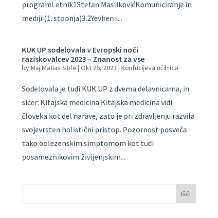
programLetnik1Stefan MaslikovićKomuniciranje in
mediji (1. stopnja)3.2Yevhenii...
KUK UP sodelovala v Evropski noči
raziskovalcev 2023 – Znanost za vse
by
Maj Matias Strle
|
Okt 26, 2023
|
Konfucijeva učilnica
Sodelovala je tudi KUK UP z dvema delavnicama, in
sicer: Kitajska medicina Kitajska medicina vidi
človeka kot del narave, zato je pri zdravljenju razvila
svojevrsten holistični pristop. Pozornost posveča
tako bolezenskim simptomom kot tudi
posameznikovim življenjskim...
Išči