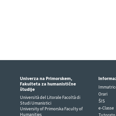
Univerza na Primorskem,
Informaz
Fakulteta za humanistične
Immatric
študije
Orari
Università del Litorale Facoltà di
ŠIS
Studi Umanistici
e-Classe
University of Primorska Faculty of
Humanities
Tutorato