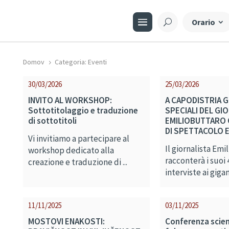
Orario
Domov
Categoria: Eventi
5
30/03/2026
25/03/2026
INVITO AL WORKSHOP:
A CAPODISTRIA G
Sottotitolaggio e traduzione
SPECIALI DEL GI
di sottotitoli
EMILIOBUTTARO C
DI SPETTACOLO 
Vi invitiamo a partecipare al
Il giornalista Emi
workshop dedicato alla
racconterà i suoi 
creazione e traduzione di ...
interviste ai gigant
11/11/2025
03/11/2025
MOSTOVI ENAKOSTI:
Conferenza scient