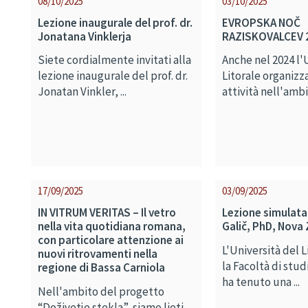
08/10/2025
03/10/2025
Lezione inaugurale del prof. dr.
EVROPSKA NOČ
Jonatana Vinklerja
RAZISKOVALCEV 
Siete cordialmente invitati alla
Anche nel 2024 l'
lezione inaugurale del prof. dr.
Litorale organiz
Jonatan Vinkler, ...
attività nell'ambit
17/09/2025
03/09/2025
IN VITRUM VERITAS – Il vetro
Lezione simulata
nella vita quotidiana romana,
Galič, PhD, Nova 
con particolare attenzione ai
L'Università del L
nuovi ritrovamenti nella
la Facoltà di stud
regione di Bassa Carniola
ha tenuto una ...
Nell'ambito del progetto
“Doživetje stekla”, siamo lieti