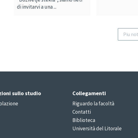
di invitarvi a una ...
Piu not
ioni sullo studio
Collegamenti
olazione
Riguardo la facoltà
Contatti
Biblioteca
Università del Litorale