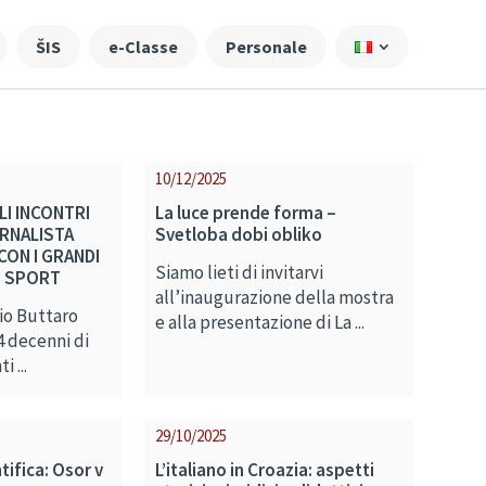
ŠIS
e-Classe
Personale
10/12/2025
LI INCONTRI
La luce prende forma –
ORNALISTA
Svetloba dobi obliko
ON I GRANDI
Siamo lieti di invitarvi
E SPORT
all’inaugurazione della mostra
lio Buttaro
e alla presentazione di La ...
4 decenni di
i ...
29/10/2025
ifica: Osor v
L’italiano in Croazia: aspetti