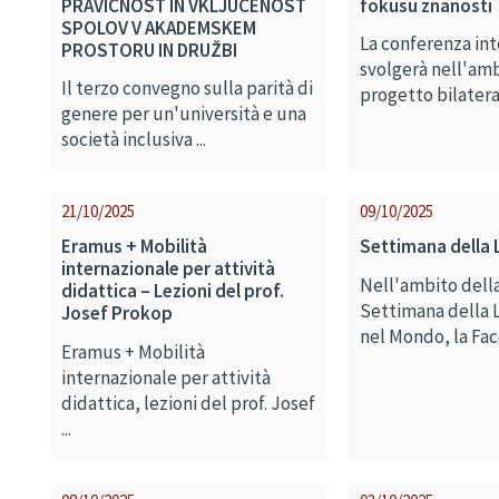
PRAVIČNOST IN VKLJUČENOST
fokusu znanosti
SPOLOV V AKADEMSKEM
La conferenza int
PROSTORU IN DRUŽBI
svolgerà nell'amb
Il terzo convegno sulla parità di
progetto bilateral
genere per un'università e una
società inclusiva ...
21/10/2025
09/10/2025
Eramus + Mobilità
Settimana della L
internazionale per attività
Nell'ambito dell
didattica – Lezioni del prof.
Settimana della L
Josef Prokop
nel Mondo, la Facol
Eramus + Mobilità
internazionale per attività
didattica, lezioni del prof. Josef
...