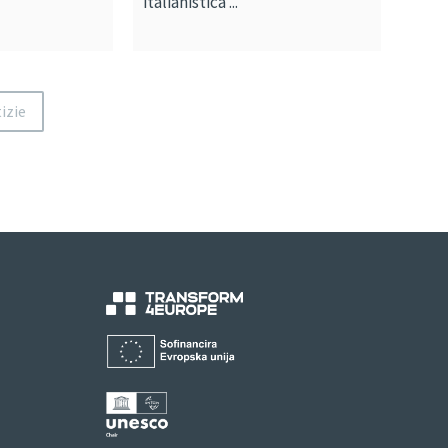
italianistica ...
izie