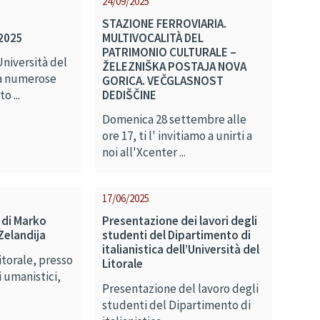
24/09/2025
STAZIONE FERROVIARIA.
2025
MULTIVOCALITÀ DEL
PATRIMONIO CULTURALE –
Università del
ŽELEZNIŠKA POSTAJA NOVA
za numerose
GORICA. VEČGLASNOST
DEDIŠČINE
o ...
Domenica 28 settembre alle
ore 17, ti l' invitiamo a unirti a
noi all'Xcenter ...
17/06/2025
 di Marko
Presentazione dei lavori degli
Zelandija
studenti del Dipartimento di
italianistica dell’Università del
itorale, presso
Litorale
i umanistici,
Presentazione del lavoro degli
studenti del Dipartimento di