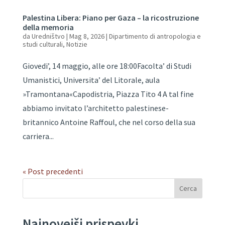
Palestina Libera: Piano per Gaza – la ricostruzione
della memoria
da
Uredništvo
|
Mag 8, 2026
|
Dipartimento di antropologia e
studi culturali
,
Notizie
Giovedi’, 14 maggio, alle ore 18:00Facolta’ di Studi
Umanistici, Universita’ del Litorale, aula
»Tramontana«Capodistria, Piazza Tito 4 A tal fine
abbiamo invitato l’architetto palestinese-
britannico Antoine Raffoul, che nel corso della sua
carriera...
« Post precedenti
Cerca
Najnovejši prispevki