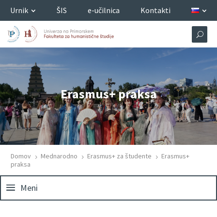
Urnik
ŠIS
e-učilnica
Kontakti
Erasmus+ praksa
Domov
Mednarodno
Erasmus+ za študente
Erasmus+
5
5
5
praksa
Meni