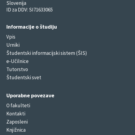
Slovenija
ID za DDV: SI71633065
Informacije o študiju
Vpis
Urniki
Študentski informacijski sistem (ŠIS)
e-Učilnice
Tutorstvo
Študentski svet
Uporabne povezave
O fakulteti
Kontakti
Zaposleni
Knjižnica