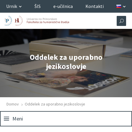
Urnik
ŠIS
e-učilnica
Kontakti
Oddelek za uporabno
jezikoslovje
Domov
Oddelek za uporabno jezikoslovje
5
Meni