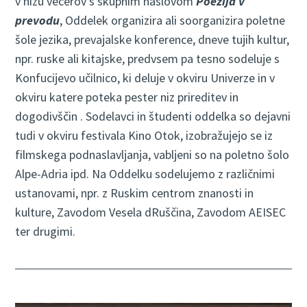
v nizu večerov s skupnim naslovom
Poezija v
prevodu
, Oddelek organizira ali soorganizira poletne
šole jezika, prevajalske konference, dneve tujih kultur,
npr. ruske ali kitajske, predvsem pa tesno sodeluje s
Konfucijevo učilnico, ki deluje v okviru Univerze in v
okviru katere poteka pester niz prireditev in
dogodivščin . Sodelavci in študenti oddelka so dejavni
tudi v okviru festivala Kino Otok, izobražujejo se iz
filmskega podnaslavljanja, vabljeni so na poletno šolo
Alpe-Adria ipd. Na Oddelku sodelujemo z različnimi
ustanovami, npr. z Ruskim centrom znanosti in
kulture, Zavodom Vesela dRuščina, Zavodom AEISEC
ter drugimi.