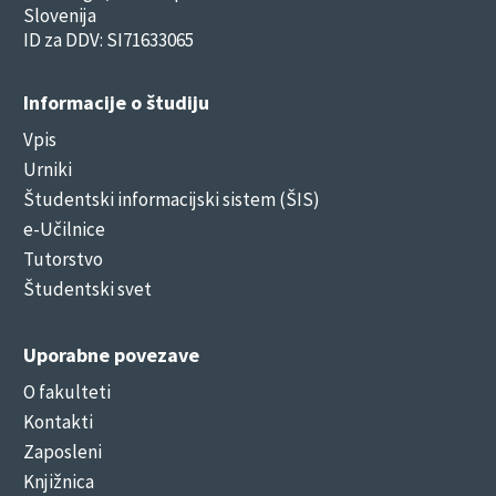
Slovenija
ID za DDV: SI71633065
Informacije o študiju
Vpis
Urniki
Študentski informacijski sistem (ŠIS)
e-Učilnice
Tutorstvo
Študentski svet
Uporabne povezave
O fakulteti
Kontakti
Zaposleni
Knjižnica