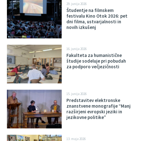
29. junija 2026
Študentje na filmskem
festivalu Kino Otok 2026: pet
dni filma, ustvarjalnosti in
novih izkušenj
16. junija 2026
Fakulteta za humanistične
študije sodeluje pri pobudah
za podporo večjezičnosti
15. junija 2026
Predstavitev elektronske
znanstvene monografije “Manj
razširjeni evropski jeziki in
jezikovne politike”
13. maja 2026