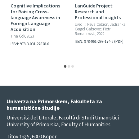
Cognitive Implications
LanGuide Project:
for Raising Cross-
Research and
language Awareness in
Professional Insights
Foreign Language
Uredili: Neva Čebron, Jadranka
Acquisition
Cergol Gabrovec, Piotr
Romanowski, 2022
Tina Čok, 2023
ISBN: 978-961-293-174-2 (PDF)
ISBN: 978-3-031-27828-0
Univerza na Primorskem, Fakulteta za
humanistične študije
Università del Litorale, Facoltà di Studi Umanistici
University of Primorska, Faculty of Humanities
Titov trg 5, 6000 Koper