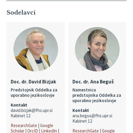
Sodelavci
Doc. dr. David Bizjak
Doc. dr. Ana Beguš
Predstojnik Oddelka za
Namestnica
uporabno jezikoslovje
predstojnika Oddelka za
uporabno jezikoslovje
Kontakt
david.bizjak@fhs.upr.si
Kontakt
Kabinet 12
ana.begus@fhs.upr.si
Kabinet 12
ResearchGate
|
Google
Scholar
|
OrcID
|
LinkedIn
|
ResearchGate
|
Google