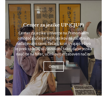
Center za jezike UP (CJUP)
Center za jezike Univerze na Primorskem
omogoča učenje tujih jezikov na začetni in
nadaljevalni ravni. Tečaji, ki se izvajajo v živo
in prek spleta, so zasnovani tako, da se jezika
naučite na hiter, učinkovit in zabaven način.
Odkrij