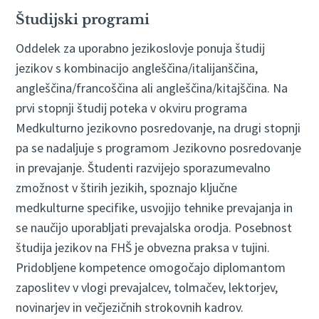
Študijski programi
Oddelek za uporabno jezikoslovje ponuja študij
jezikov s kombinacijo angleščina/italijanščina,
angleščina/francoščina ali angleščina/kitajščina. Na
prvi stopnji študij poteka v okviru programa
Medkulturno jezikovno posredovanje, na drugi stopnji
pa se nadaljuje s programom Jezikovno posredovanje
in prevajanje. Študenti razvijejo sporazumevalno
zmožnost v štirih jezikih, spoznajo ključne
medkulturne specifike, usvojijo tehnike prevajanja in
se naučijo uporabljati prevajalska orodja. Posebnost
študija jezikov na FHŠ je obvezna praksa v tujini.
Pridobljene kompetence omogočajo diplomantom
zaposlitev v vlogi prevajalcev, tolmačev, lektorjev,
novinarjev in večjezičnih strokovnih kadrov.