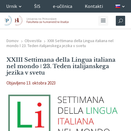
Urnik
ŠIS
e-učilnica
Kontakti
Domov
Obvestila
XXIII Settimana della Lingua italiana nel
5
5
mondo ǀ 23. Teden italijanskega jezika v svetu
XXIII Settimana della Lingua italiana
nel mondo ǀ 23. Teden italijanskega
jezika v svetu
Objavljeno 13. oktobra 2023