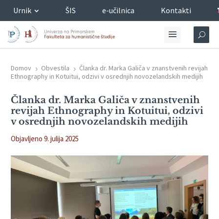
Urnik
ŠIS
e-učilnica
Kontakti
Domov
Obvestila
Članka dr. Marka Galiča v znanstvenih revijah
5
5
Ethnography in Kotuitui, odzivi v osrednjih novozelandskih medijih
Članka dr. Marka Galiča v znanstvenih
revijah Ethnography in Kotuitui, odzivi
v osrednjih novozelandskih medijih
Objavljeno 9. julija 2025