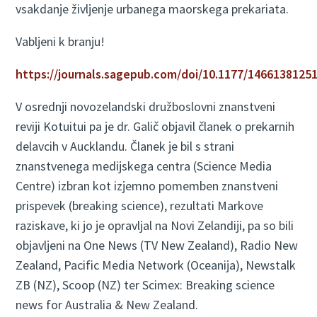
vsakdanje življenje urbanega maorskega prekariata.
Vabljeni k branju!
https://journals.sagepub.com/doi/10.1177/1466138125
V osrednji novozelandski družboslovni znanstveni
reviji Kotuitui pa je dr. Galič objavil članek o prekarnih
delavcih v Aucklandu. Članek je bil s strani
znanstvenega medijskega centra (Science Media
Centre) izbran kot izjemno pomemben znanstveni
prispevek (breaking science), rezultati Markove
raziskave, ki jo je opravljal na Novi Zelandiji, pa so bili
objavljeni na One News (TV New Zealand), Radio New
Zealand, Pacific Media Network (Oceanija), Newstalk
ZB (NZ), Scoop (NZ) ter Scimex: Breaking science
news for Australia & New Zealand.