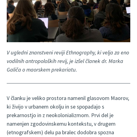
V ugledni znanstveni reviji Ethnography, ki velja za eno
vodilnih antropoloških revij, je izšel članek dr. Marka
Galiča o maorskem prekariatu.
V članku je veliko prostora namenil glasovom Maorov,
ki živijo v urbanem okolju in se spopadajo s
prekarnostjo in z neokolonializmom. Prvi del je
namenjen zgodovinskemu kontekstu, v drugem
(etnografskem) delu pa bralec dodobra spozna