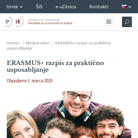
Urnik
ŠIS
e-učilnica
Kontakti
Domov
Mednarodno
ERASMUS+ razpis za praktično
5
5
usposabljanje
ERASMUS+ razpis za praktično
usposabljanje
Objavljeno 1. marca 2023