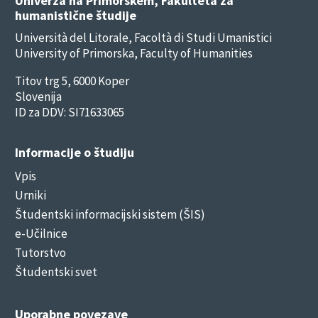
Univerza na Primorskem, Fakulteta za
humanistične študije
Università del Litorale, Facoltà di Studi Umanistici
University of Primorska, Faculty of Humanities
Titov trg 5, 6000 Koper
Slovenija
ID za DDV: SI71633065
Informacije o študiju
Vpis
Urniki
Študentski informacijski sistem (ŠIS)
e-Učilnice
Tutorstvo
Študentski svet
Uporabne povezave