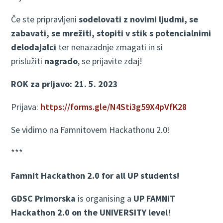
Če ste pripravljeni
sodelovati z novimi ljudmi, se
zabavati, se mrežiti, stopiti v stik s potencialnimi
delodajalci
ter nenazadnje zmagati in si
prislužiti
nagrado
, se prijavite zdaj!
ROK za prijavo: 21. 5. 2023
Prijava:
https://forms.gle/N4Sti3g59X4pVfK28
Se vidimo na Famnitovem Hackathonu 2.0!
***
Famnit Hackathon 2.0 for all UP students!
GDSC Primorska
is organising a
UP FAMNIT
Hackathon 2.0 on the UNIVERSITY level
!