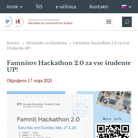
Urnik
ŠIS
e-učilnica
Kontakti
Domov
Obvestila za študente
Famnitov Hackathon 2.0 za vse
5
5
študente UP!
Famnitov Hackathon 2.0 za vse študente
UP!
Objavljeno 17. maja 2023