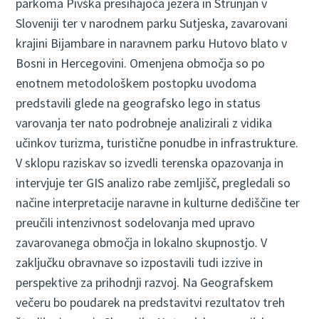
parkoma Pivška presihajoča jezera in Strunjan v
Sloveniji ter v narodnem parku Sutjeska, zavarovani
krajini Bijambare in naravnem parku Hutovo blato v
Bosni in Hercegovini. Omenjena območja so po
enotnem metodološkem postopku uvodoma
predstavili glede na geografsko lego in status
varovanja ter nato podrobneje analizirali z vidika
učinkov turizma, turistične ponudbe in infrastrukture.
V sklopu raziskav so izvedli terenska opazovanja in
intervjuje ter GIS analizo rabe zemljišč, pregledali so
načine interpretacije naravne in kulturne dediščine ter
preučili intenzivnost sodelovanja med upravo
zavarovanega območja in lokalno skupnostjo. V
zaključku obravnave so izpostavili tudi izzive in
perspektive za prihodnji razvoj. Na Geografskem
večeru bo poudarek na predstavitvi rezultatov treh