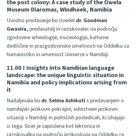
the post colony: A case study of the Owela
Museum Diaromas, Windhoek, Namibia
Uvodno predavanje bo izvedel
dr. Goodman
Gwasira,
predavatelj in raziskovalec na področju
zgodovine arheologije, muzeologije, kulturne
dediščine in prazgodovinske umetnosti na Oddelku za
humanistiko in umetnost Univerze v Namibiji.
11.00 I Insights into Namibian language
landscape: the unique linguistic situation in
Namibia and policy implications arising from
it
Nadaljevala bo
dr. Selma Ashikuti
s predavanjem o
namibijski jezikovni pokrajini, edinstveni jezikovni
situaciji v Namibiji in političnih posledicah, ki izhajajo
iz tega. Sicer je zaposlena kot lektorica in
raziskovalka na področju jezikoslovja na Oddelku za