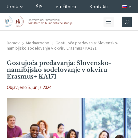
Urnik
ŠIS
e-učilnica
Kontakti
Domov
Mednarodno
Gostujoča predavanja: Slovensko-
5
5
namibijsko sodelovanje v okviru Erasmus+ KA171
Gostujoča predavanja: Slovensko-
namibijsko sodelovanje v okviru
Erasmus+ KA171
Objavljeno 5. junija 2024