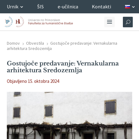
Urnik
ŠIS
e-učilnica
Kontakti
Domov
Obvestila
Gostujoče predavanje: Vernakularna
5
5
arhitektura Sredozemlja
Gostujoče predavanje: Vernakularna
arhitektura Sredozemlja
Objavljeno 15. oktobra 2024