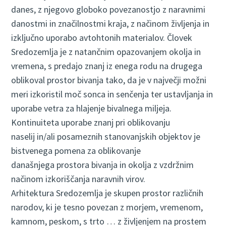
danes, z njegovo globoko povezanostjo z naravnimi
danostmi in značilnostmi kraja, z načinom življenja in
izključno uporabo avtohtonih materialov. Človek
Sredozemlja je z natančnim opazovanjem okolja in
vremena, s predajo znanj iz enega rodu na drugega
oblikoval prostor bivanja tako, da je v največji možni
meri izkoristil moč sonca in senčenja ter ustavljanja in
uporabe vetra za hlajenje bivalnega miljeja.
Kontinuiteta uporabe znanj pri oblikovanju
naselij in/ali posameznih stanovanjskih objektov je
bistvenega pomena za oblikovanje
današnjega prostora bivanja in okolja z vzdržnim
načinom izkoriščanja naravnih virov.
Arhitektura Sredozemlja je skupen prostor različnih
narodov, ki je tesno povezan z morjem, vremenom,
kamnom, peskom, s trto … z življenjem na prostem