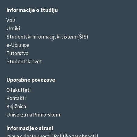
Informacije o študiju
Vpis
Urniki
Študentski informacijski sistem (ŠIS)
e-Učilnice
Tutorstvo
Študentski svet
Uporabne povezave
O fakulteti
Kontakti
Knjižnica
Univerza na Primorskem
Informacije o strani
Izjava o dostopnosti
| Politika zasebnosti |