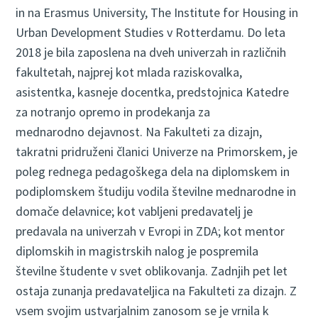
in na Erasmus University, The Institute for Housing in
Urban Development Studies v Rotterdamu. Do leta
2018 je bila zaposlena na dveh univerzah in različnih
fakultetah, najprej kot mlada raziskovalka,
asistentka, kasneje docentka, predstojnica Katedre
za notranjo opremo in prodekanja za
mednarodno dejavnost. Na Fakulteti za dizajn,
takratni pridruženi članici Univerze na Primorskem, je
poleg rednega pedagoškega dela na diplomskem in
podiplomskem študiju vodila številne mednarodne in
domače delavnice; kot vabljeni predavatelj je
predavala na univerzah v Evropi in ZDA; kot mentor
diplomskih in magistrskih nalog je pospremila
številne študente v svet oblikovanja. Zadnjih pet let
ostaja zunanja predavateljica na Fakulteti za dizajn. Z
vsem svojim ustvarjalnim zanosom se je vrnila k