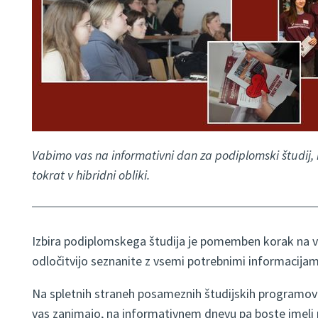
Vabimo vas na informativni dan za podiplomski študij, ki
tokrat v hibridni obliki.
Izbira podiplomskega študija je pomemben korak na vaši
odločitvijo seznanite z vsemi potrebnimi informacijam
Na spletnih straneh posameznih študijskih programov 
vas zanimajo, na informativnem dnevu pa boste imeli pr