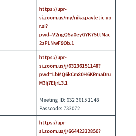
https://upr-
si.zoom.us/my/nika.pavletic.up
r.si?
pwd=V2ngQSa0eyGYK75ttMac
2zPLNwF9Ob.1
https://upr-
si.zoom.us/j/63236151148?
pwd=LbMQ6kCm80H6KRmaDru
M3Ij7EIjrL3.1
Meeting ID: 632 3615 1148
Passcode: 733072
https://upr-
si.zoom.us/j/66442332850?