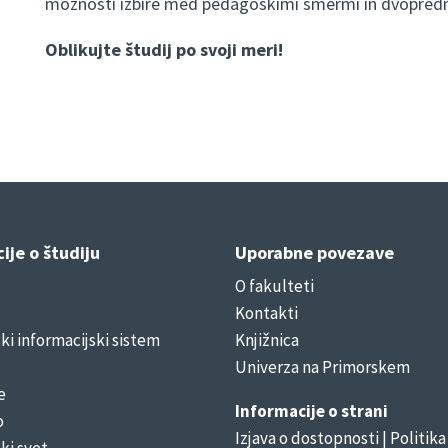
možnosti izbire med pedagoškimi smermi in dvopred
Oblikujte študij po svoji meri!
ije o študiju
Uporabne povezave
O fakulteti
Kontakti
i informacijski sistem
Knjižnica
Univerza na Primorskem
e
Informacije o strani
o
Izjava o dostopnosti
| Politika