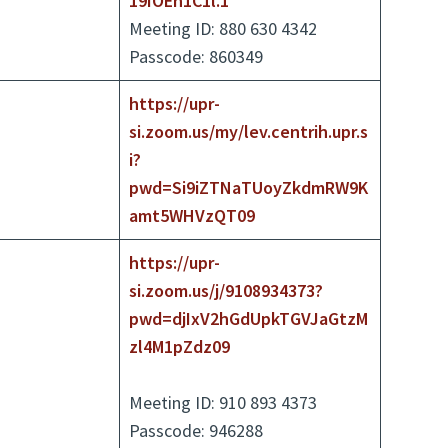
19IOEh1C1l.1
Meeting ID: 880 630 4342
Passcode: 860349
https://upr-
si.zoom.us/my/lev.centrih.upr.s
i?
pwd=Si9iZTNaTUoyZkdmRW9K
amt5WHVzQT09
https://upr-
si.zoom.us/j/9108934373?
pwd=djIxV2hGdUpkTGVJaGtzM
zl4M1pZdz09
Meeting ID: 910 893 4373
Passcode: 946288