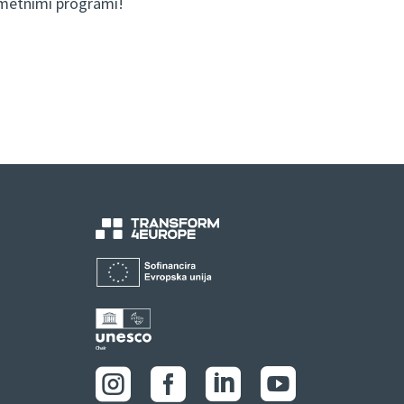
metnimi programi!



