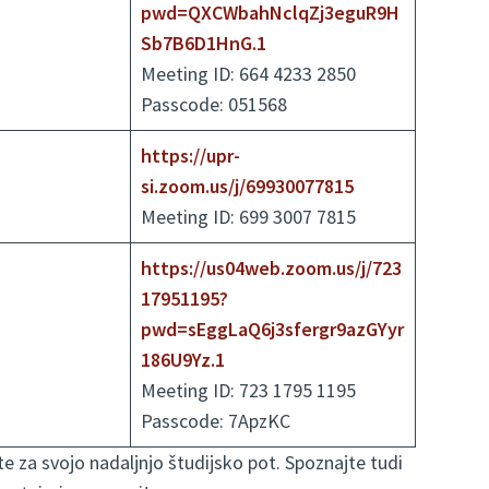
pwd=QXCWbahNclqZj3eguR9H
Sb7B6D1HnG.1
Meeting ID: 664 4233 2850
Passcode: 051568
https://upr-
si.zoom.us/j/69930077815
Meeting ID: 699 3007 7815
https://us04web.zoom.us/j/723
17951195?
pwd=sEggLaQ6j3sfergr9azGYyr
186U9Yz.1
Meeting ID: 723 1795 1195
Passcode: 7ApzKC
te za svojo nadaljnjo študijsko pot. Spoznajte tudi