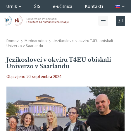
Urnik
ŠIS
e-učilnica
Kontakti
Domov
Mednarodno
Jezikoslovci v okviru T4EU obiskali
5
5
Univerzo v Saarlandu
Jezikoslovci v okviru T4EU obiskali
Univerzo v Saarlandu
Objavljeno 20. septembra 2024