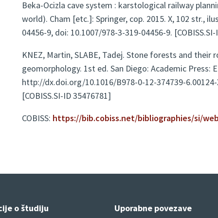
Beka-Ocizla cave system : karstological railway planni
world). Cham [etc.]: Springer, cop. 2015. X, 102 str., i
04456-9, doi: 10.1007/978-3-319-04456-9. [COBISS.SI-
KNEZ, Martin, SLABE, Tadej. Stone forests and their ro
geomorphology. 1st ed. San Diego: Academic Press: Elsev
http://dx.doi.org/10.1016/B978-0-12-374739-6.00124-
[COBISS.SI-ID 35476781]
COBISS:
https://bib.cobiss.net/bibliographies/si/
ije o študiju
Uporabne povezave