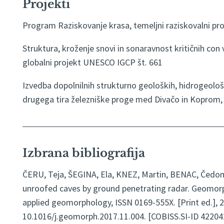
Projekti
Program Raziskovanje krasa, temeljni raziskovalni p
Struktura, kroženje snovi in sonaravnost kritičnih con 
globalni projekt UNESCO IGCP št. 661
Izvedba dopolnilnih strukturno geoloških, hidrogeološk
drugega tira železniške proge med Divačo in Koprom, a
Izbrana bibliografija
ČERU, Teja, ŠEGINA, Ela, KNEZ, Martin, BENAC, Čedomi
unroofed caves by ground penetrating radar. Geomorph
applied geomorphology, ISSN 0169-555X. [Print ed.], 2018
10.1016/j.geomorph.2017.11.004. [COBISS.SI-ID 42204