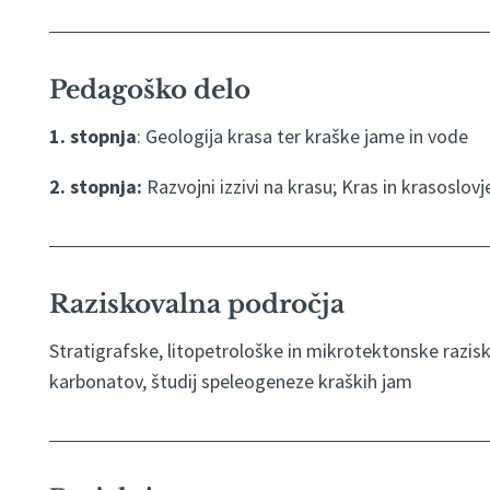
Pedagoško delo
1. stopnja
: Geologija krasa ter kraške jame in vode
2. stopnja:
Razvojni izzivi na krasu; Kras in krasoslovj
Raziskovalna področja
Stratigrafske, litopetrološke in mikrotektonske raziska
karbonatov, študij speleogeneze kraških jam