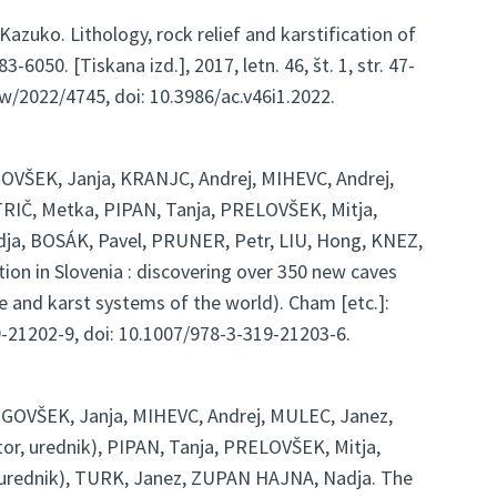
uko. Lithology, rock relief and karstification of
6050. [Tiskana izd.], 2017, letn. 46, št. 1, str. 47-
view/2022/4745, doi: 10.3986/ac.v46i1.2022.
OVŠEK, Janja, KRANJC, Andrej, MIHEVC, Andrej,
RIČ, Metka, PIPAN, Tanja, PRELOVŠEK, Mitja,
a, BOSÁK, Pavel, PRUNER, Petr, LIU, Hong, KNEZ,
tion in Slovenia : discovering over 350 new caves
e and karst systems of the world). Cham [etc.]:
319-21202-9, doi: 10.1007/978-3-319-21203-6.
OGOVŠEK, Janja, MIHEVC, Andrej, MULEC, Janez,
r, urednik), PIPAN, Tanja, PRELOVŠEK, Mitja,
, urednik), TURK, Janez, ZUPAN HAJNA, Nadja. The