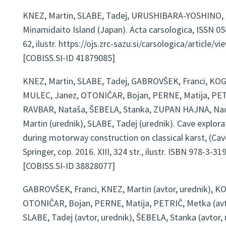
KNEZ, Martin, SLABE, Tadej, URUSHIBARA-YOSHINO, Kaz
Minamidaito Island (Japan). Acta carsologica, ISSN 0583-
62, ilustr. https://ojs.zrc-sazu.si/carsologica/article/
[COBISS.SI-ID 41879085]
KNEZ, Martin, SLABE, Tadej, GABROVŠEK, Franci, KOG
MULEC, Janez, OTONIČAR, Bojan, PERNE, Matija, PET
RAVBAR, Nataša, ŠEBELA, Stanka, ZUPAN HAJNA, Nadj
Martin (urednik), SLABE, Tadej (urednik). Cave explora
during motorway construction on classical karst, (Cav
Springer, cop. 2016. XIII, 324 str., ilustr. ISBN 978-3-
[COBISS.SI-ID 38828077]
GABROVŠEK, Franci, KNEZ, Martin (avtor, urednik), K
OTONIČAR, Bojan, PERNE, Matija, PETRIČ, Metka (avto
SLABE, Tadej (avtor, urednik), ŠEBELA, Stanka (avtor