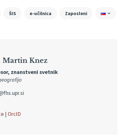
ŠIS
e-učilnica
Zaposleni
r. Martin Knez
sor, znanstveni svetnik
eografijo
fhs.upr.si
te
|
OrcID