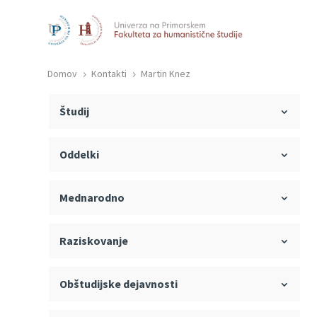
Domov
Kontakti
Martin Knez
5
5
Študij
Oddelki
Mednarodno
Raziskovanje
Obštudijske dejavnosti