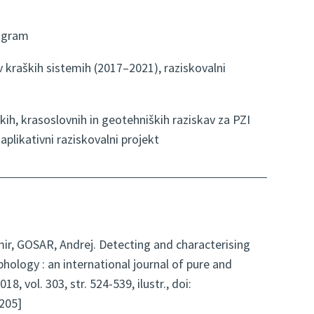
rogram
v kraških sistemih (2017–2021), raziskovalni
ih, krasoslovnih in geotehniških raziskav za PZI
plikativni raziskovalni projekt
r, GOSAR, Andrej. Detecting and characterising
ology : an international journal of pure and
, vol. 303, str. 524-539, ilustr., doi:
205]