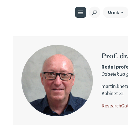
Urnik
Prof. d
Redni profe
Oddelek za g
martin.knez@
Kabinet 31
ResearchGa