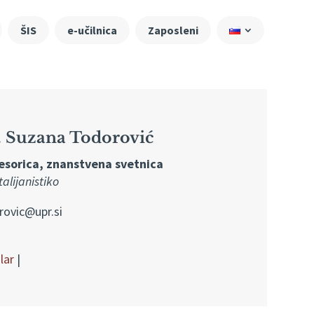
ŠIS
e-učilnica
Zaposleni
r. Suzana Todorović
esorica, znanstvena svetnica
alijanistiko
rovic@upr.si
lar
|