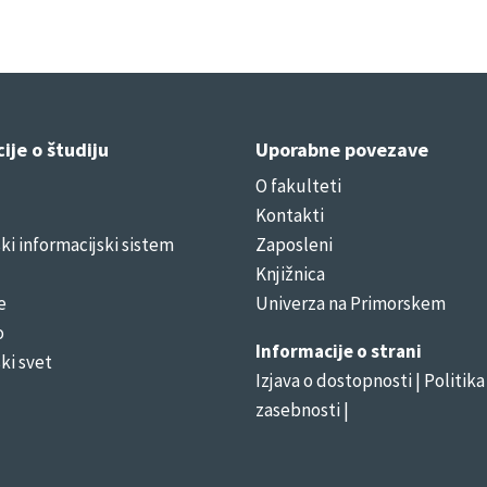
ije o študiju
Uporabne povezave
O fakulteti
Kontakti
i informacijski sistem
Zaposleni
Knjižnica
e
Univerza na Primorskem
o
Informacije o strani
ki svet
Izjava o dostopnosti
| Politika
zasebnosti |