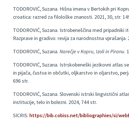
TODOROVIĆ, Suzana. Hišna imena v Bertokih pri Kopru (
croatica: razred za filološke znanosti. 2021, 30, str. 14
TODOROVIĆ, Suzana. Istrobeneščina med pripadniki ital
Razprave in gradivo: revija za narodnostna vprašanja. 2
TODOROVIĆ, Suzana.
Narečje v Kopru, Izoli in Piranu
. 
TODOROVIĆ, Suzana. Istrskobeneški jezikovni atlas se
in pijača, čustva in občutki, oljkarstvo in oljarstvo, per
696 str.
TODOROVIĆ, Suzana. Slovenski istrski lingvistični atla
institucije, telo in bolezni. 2024, 744 str.
SICRIS:
https://bib.cobiss.net/bibliographies/si/w