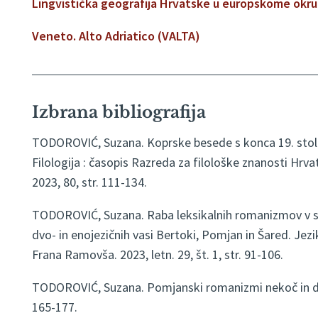
Lingvistička geografija Hrvatske u europskome okru
Veneto. Alto Adriatico (VALTA)
Izbrana bibliografija
TODOROVIĆ, Suzana. Koprske besede s konca 19. stoletj
Filologija : časopis Razreda za filološke znanosti Hrv
2023, 80, str. 111-134.
TODOROVIĆ, Suzana. Raba leksikalnih romanizmov v slo
dvo- in enojezičnih vasi Bertoki, Pomjan in Šared. Jezik
Frana Ramovša. 2023, letn. 29, št. 1, str. 91-106.
TODOROVIĆ, Suzana. Pomjanski romanizmi nekoč in dane
165-177.