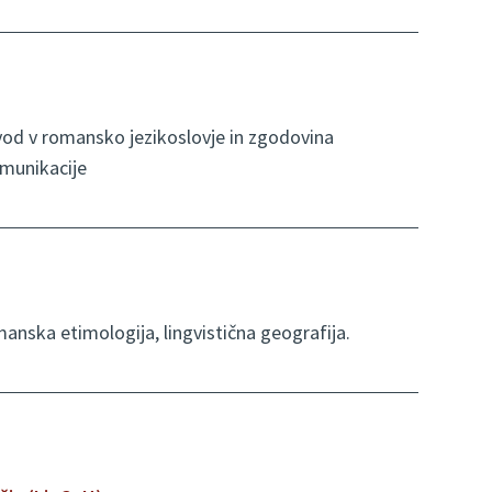
 Uvod v romansko jezikoslovje in zgodovina
omunikacije
anska etimologija, lingvistična geografija.