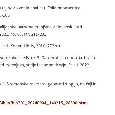
njihov izvor in analiza). Folia onomastica
9-166.
ijanske narodne manjšine v slovenski Istri.
021, no. 87, str. 211-231.
1. izd. Koper: Libris, 2016. 272 str.
verozahodne Istre. 3, Garderoba in dodatki, hrana
jad, zelenjava, sadje in sadno drevje, živali. 2022,
s. 1, Vremenske razmere, geomorfologija, običaji in
ebBiblio/bib301_20240904_140215_28390.html