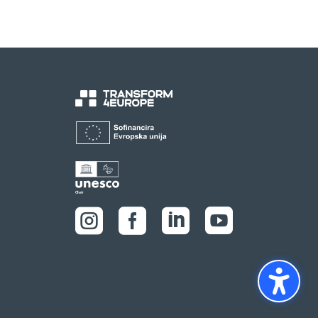



