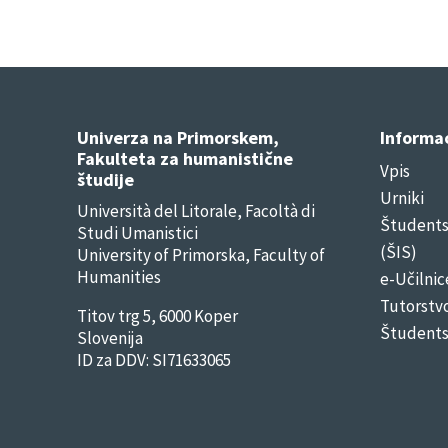
Univerza na Primorskem,
Informac
Fakulteta za humanistične
Vpis
študije
Urniki
Università del Litorale, Facoltà di
Študentsk
Studi Umanistici
(ŠIS)
University of Primorska, Faculty of
Humanities
e-Učilnic
Tutorstv
Titov trg 5, 6000 Koper
Študents
Slovenija
ID za DDV: SI71633065