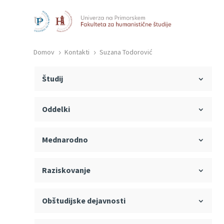
Domov
Kontakti
Suzana Todorović
5
5
Študij
Oddelki
Mednarodno
Raziskovanje
Obštudijske dejavnosti