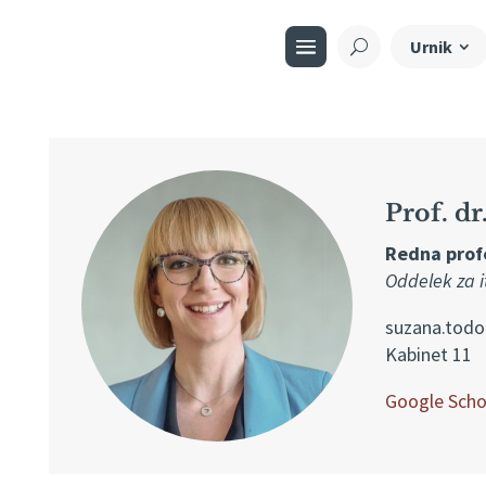
Urnik
Prof. d
Redna prof
Oddelek za it
suzana.todo
Kabinet 11
Google Scho