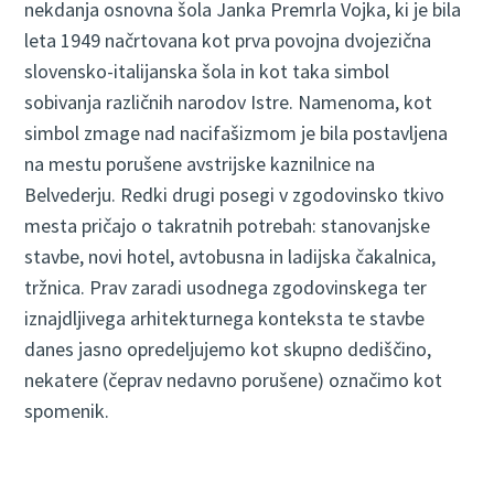
nekdanja osnovna šola Janka Premrla Vojka, ki je bila
leta 1949 načrtovana kot prva povojna dvojezična
slovensko-italijanska šola in kot taka simbol
sobivanja različnih narodov Istre. Namenoma, kot
simbol zmage nad nacifašizmom je bila postavljena
na mestu porušene avstrijske kaznilnice na
Belvederju. Redki drugi posegi v zgodovinsko tkivo
mesta pričajo o takratnih potrebah: stanovanjske
stavbe, novi hotel, avtobusna in ladijska čakalnica,
tržnica. Prav zaradi usodnega zgodovinskega ter
iznajdljivega arhitekturnega konteksta te stavbe
danes jasno opredeljujemo kot skupno dediščino,
nekatere (čeprav nedavno porušene) označimo kot
spomenik.