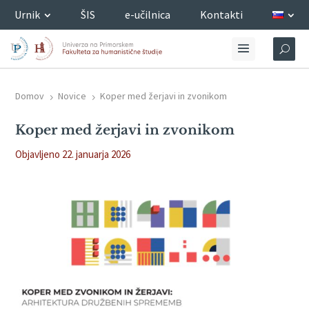
Urnik
ŠIS
e-učilnica
Kontakti
Domov
Novice
Koper med žerjavi in zvonikom
5
5
Koper med žerjavi in zvonikom
Objavljeno 22. januarja 2026