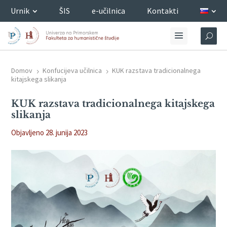
Urnik
ŠIS
e-učilnica
Kontakti
Domov
Konfucijeva učilnica
KUK razstava tradicionalnega
5
5
kitajskega slikanja
KUK razstava tradicionalnega kitajskega
slikanja
Objavljeno 28. junija 2023