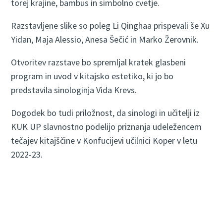
torej krajine, bambus in simbolno cvetje.
Razstavljene slike so poleg Li Qinghaa prispevali še Xu
Yidan, Maja Alessio, Anesa Šečić in Marko Žerovnik.
Otvoritev razstave bo spremljal kratek glasbeni
program in uvod v kitajsko estetiko, ki jo bo
predstavila sinologinja Vida Krevs.
Dogodek bo tudi priložnost, da sinologi in učitelji iz
KUK UP slavnostno podelijo priznanja udeležencem
tečajev kitajščine v Konfucijevi učilnici Koper v letu
2022-23.