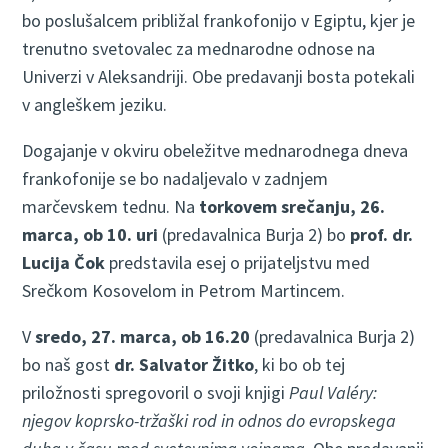
bo poslušalcem približal frankofonijo v Egiptu, kjer je
trenutno svetovalec za mednarodne odnose na
Univerzi v Aleksandriji. Obe predavanji bosta potekali
v angleškem jeziku.
Dogajanje v okviru obeležitve mednarodnega dneva
frankofonije se bo nadaljevalo v zadnjem
marčevskem tednu. Na
torkovem srečanju, 26.
marca, ob 10. uri
(predavalnica Burja 2) bo
prof. dr.
Lucija Čok
predstavila esej o prijateljstvu med
Srečkom Kosovelom in Petrom Martincem.
V
sredo, 27. marca, ob 16.20
(predavalnica Burja 2)
bo naš gost
dr. Salvator Žitko
, ki bo ob tej
priložnosti spregovoril o svoji knjigi
Paul Valéry:
njegov koprsko-tržaški rod in odnos do evropskega