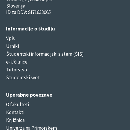
Slovenija
ID za DDV: SI71633065
Informacije o študiju
Vpis
Urniki
Študentski informacijski sistem (ŠIS)
e-Učilnice
Tutorstvo
Študentski svet
Uporabne povezave
O fakulteti
Kontakti
Knjižnica
Univerza na Primorskem