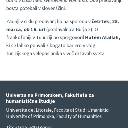
duha v času med svetovnima vojnama
. Obe predavanji
bosta potekali v slovenščini.
Zadnji v ciklu predavanj bo na sporedu v
četrtek, 28.
marca, ob 16. uri
(predavalnica Burja 2). O
frankofoniji v Tunuziji bo spregovoril
Hatem Atallah,
ki se lahko pohvali z bogato kariero v vlogi
tunizijskega veleposlanika v več državah sveta.
Univerza na Primorskem, Fakulteta za
humanistične študije
Università del Litorale, Facoltà di Studi Umanistici
University of Primorska, Faculty of Humanities
Titov trg 5, 6000 Koper