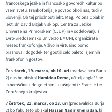
francoskega jezika in francosko govorečih kultur po
vsem svetu. Frankofonija je povsod okoli nas, tudi v
Sloveniji. Ob tej priložnosti lekt. Mag. Polona Oblak in
lekt. dr. David Bizjak v sklopu Centra za Jezike
Univerze na Primorskem (CJUP) in v sodelovanju z
Evro-Sredozemsko Univerzo EMUNI, organizirata
mesec frankofonije. V živo in virtualno bomo
praznovali dogodek ter gostili celo paleto izjemnih
frankofonih gostov.
Že v
torek, 19. marca, ob 10. uri
(predavalnica Burja
2) nas bo obiskal
Hamidou Deme,
učitelj angleščine
in nemščine z dolgoletnimi izkušnjami iz Francije ter
Združenega kraljestva.
V
četrtek, 21. marca, ob 13. uri
(predavalnica Burja
2) bo fakulteto obiskal
Hassan Nadir Kheirallah
, ki