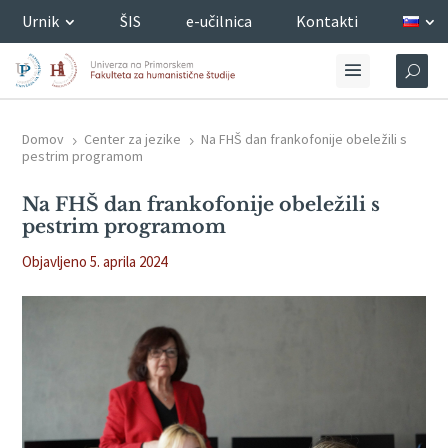
Urnik
ŠIS
e-učilnica
Kontakti
Domov
Center za jezike
Na FHŠ dan frankofonije obeležili s
5
5
pestrim programom
Na FHŠ dan frankofonije obeležili s
pestrim programom
Objavljeno 5. aprila 2024