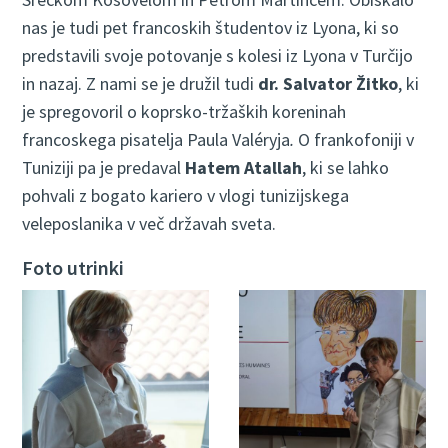
nas je tudi pet francoskih študentov iz Lyona, ki so
predstavili svoje potovanje s kolesi iz Lyona v Turčijo
in nazaj. Z nami se je družil tudi
dr. Salvator Žitko
, ki
je spregovoril o koprsko-tržaških koreninah
francoskega pisatelja Paula Valéryja
.
O frankofoniji v
Tuniziji pa je predaval
Hatem Atallah
, ki se lahko
pohvali z bogato kariero v vlogi tunizijskega
veleposlanika v več državah sveta.
Foto utrinki