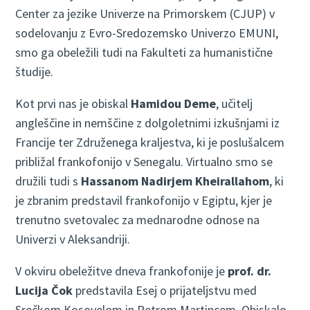
Center za jezike Univerze na Primorskem (CJUP) v
sodelovanju z Evro-Sredozemsko Univerzo EMUNI,
smo ga obeležili tudi na Fakulteti za humanistične
študije.
Kot prvi nas je obiskal
Hamidou Deme
, učitelj
angleščine in nemščine z dolgoletnimi izkušnjami iz
Francije ter Združenega kraljestva, ki je poslušalcem
približal frankofonijo v Senegalu. Virtualno smo se
družili tudi s
Hassanom Nadirjem Kheirallahom
, ki
je zbranim predstavil frankofonijo v Egiptu, kjer je
trenutno svetovalec za mednarodne odnose na
Univerzi v Aleksandriji.
V okviru obeležitve dneva frankofonije je
prof. dr.
Lucija Čok
predstavila Esej o prijateljstvu med
Srečkom Kosovelom in Petrom Martincem. Obiskalo