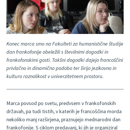
Konec marca smo na Fakulteti za humanistične študije
dan frankofonije obeležili s številnimi dogodki in
frankofonskimi gosti. Takšni dogodki dajejo francoščini
privlačno in dinamično podobo ter širijo jezikovno in
kulturo raznolikost v univerzitetnem prostoru.
Marca povsod po svetu, predvsem v frankofonskih
državah, pa tudi tistih, v katerih je francoščina morda
nekoliko manj razširjena, praznujejo mednarodni dan
frankofonije. S ciklom predavanj, ki jih je organiziral