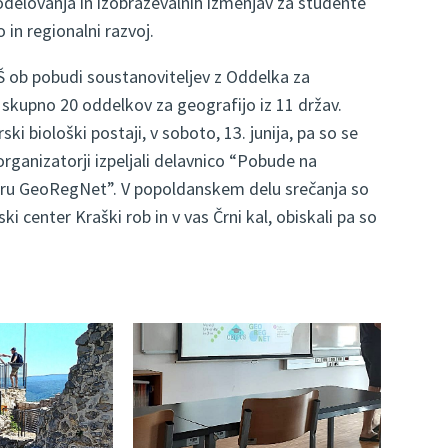
delovanja in izobraževalnih izmenjav za študente
 in regionalni razvoj.
Š ob pobudi soustanoviteljev z Oddelka za
 skupno 20 oddelkov za geografijo iz 11 držav.
ski biološki postaji, v soboto, 13. junija, pa so se
 organizatorji izpeljali delavnico “Pobude na
viru GeoRegNet”. V popoldanskem delu srečanja so
ki center Kraški rob in v vas Črni kal, obiskali pa so