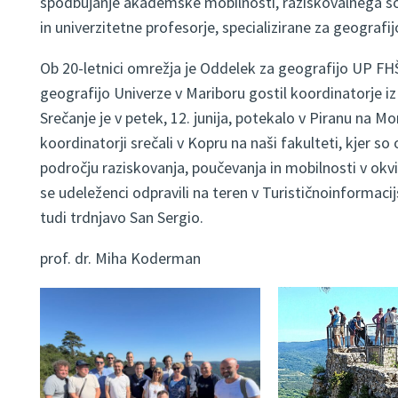
spodbujanje akademske mobilnosti, raziskovalnega so
in univerzitetne profesorje, specializirane za geografijo
Ob 20-letnici omrežja je Oddelek za geografijo UP FH
geografijo Univerze v Mariboru gostil koordinatorje iz
Srečanje je v petek, 12. junija, potekalo v Piranu na Mor
koordinatorji srečali v Kopru na naši fakulteti, kjer so
področju raziskovanja, poučevanja in mobilnosti v ok
se udeleženci odpravili na teren v Turističnoinformacijs
tudi trdnjavo San Sergio.
prof. dr. Miha Koderman