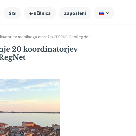
ŠIS
e-učilnica
Zaposleni
ordinatorjev mobilnega omrežja CEEPUS GeoRegNet
anje 20 koordinatorjev
RegNet