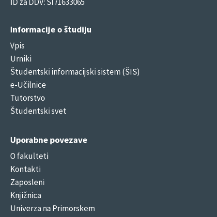
ID za DDV: SI71633065
Informacije o študiju
Vpis
Urniki
Študentski informacijski sistem (ŠIS)
e-Učilnice
Tutorstvo
Študentski svet
Uporabne povezave
O fakulteti
Kontakti
Zaposleni
Knjižnica
Univerza na Primorskem