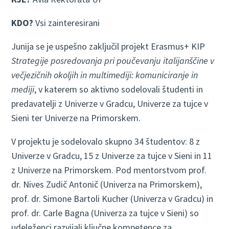
KDO?
Vsi zainteresirani
Junija se je uspešno zaključil projekt Erasmus+ KIP
Strategije posredovanja pri poučevanju italijanščine v
večjezičnih okoljih in multimediji: komuniciranje in
mediji
, v katerem so aktivno sodelovali študenti in
predavatelji z Univerze v Gradcu, Univerze za tujce v
Sieni ter Univerze na Primorskem.
V projektu je sodelovalo skupno 34 študentov: 8 z
Univerze v Gradcu, 15 z Univerze za tujce v Sieni in 11
z Univerze na Primorskem. Pod mentorstvom prof.
dr. Nives Zudič Antonič (Univerza na Primorskem),
prof. dr. Simone Bartoli Kucher (Univerza v Gradcu) in
prof. dr. Carle Bagna (Univerza za tujce v Sieni) so
udeleženci razvijali ključne kompetence za