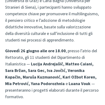
(Università di Graz) e Carla Bagna (Università per
Stranieri di Siena), i partecipanti hanno sviluppato
competenze chiave per promuovere il multilinguismo,
il pensiero critico e l’adozione di metodologie
didattiche innovative, basate sulla valorizzazione
della diversità culturale e sull’inclusione di tutti gli
studenti nei processi di apprendimento.
Giovedì 26 giugno alle ore 18.00
, presso l’atrio del
Rettorato, gli 11 studenti del Dipartimento di
Italianistica —
Lucija Andrejašič, Matteo Caiani,
Sara Bržan, Sara Gec, Iva Jovčić, Veronika
Kopačin, Maruša Kuzmanović, Kari Ožbot Koren,
Mia Petrović, Yana Podorozhnia
e
Luana Vouk
—
presenteranno i progetti elaborati durante il percorso
formativo.