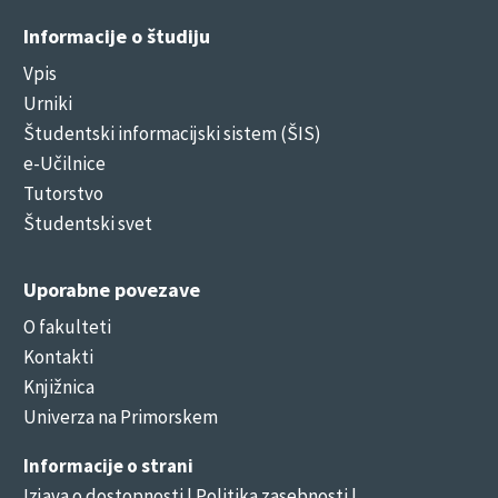
Informacije o študiju
Vpis
Urniki
Študentski informacijski sistem (ŠIS)
e-Učilnice
Tutorstvo
Študentski svet
Uporabne povezave
O fakulteti
Kontakti
Knjižnica
Univerza na Primorskem
Informacije o strani
Izjava o dostopnosti
| Politika zasebnosti |