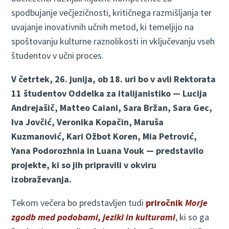
spodbujanje večjezičnosti, kritičnega razmišljanja ter
uvajanje inovativnih učnih metod, ki temeljijo na
spoštovanju kulturne raznolikosti in vključevanju vseh
študentov v učni proces.
V četrtek, 26. junija, ob 18. uri bo v avli Rektorata
11 študentov Oddelka za italijanistiko — Lucija
Andrejašič, Matteo Caiani, Sara Bržan, Sara Gec,
Iva Jovčić, Veronika Kopačin, Maruša
Kuzmanović, Kari Ožbot Koren, Mia Petrović,
Yana Podorozhnia in Luana Vouk — predstavilo
projekte, ki so jih pripravili v okviru
izobraževanja.
Tekom večera bo predstavljen tudi
priročnik
Morje
zgodb med podobami, jeziki in kulturami
, ki so ga