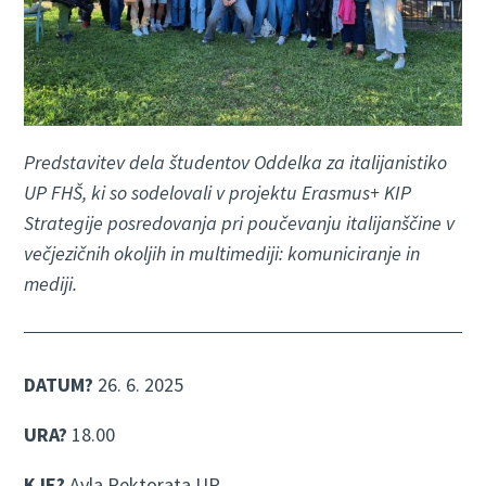
Predstavitev dela študentov Oddelka za italijanistiko
UP FHŠ, ki so sodelovali v projektu Erasmus+ KIP
Strategije posredovanja pri poučevanju italijanščine v
večjezičnih okoljih in multimediji: komuniciranje in
mediji.
DATUM?
26. 6. 2025
URA?
18.00
KJE?
Avla Rektorata UP