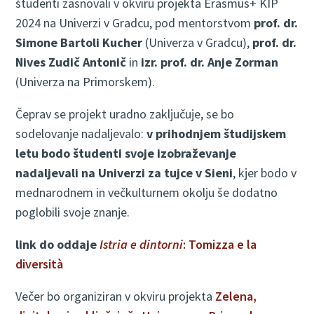
študenti zasnovali v okviru projekta Erasmus+ KIP
2024 na Univerzi v Gradcu, pod mentorstvom
prof. dr.
Simone Bartoli Kucher
(Univerza v Gradcu),
prof. dr.
Nives Zudič Antonič
in
izr. prof. dr. Anje Zorman
(Univerza na Primorskem).
Čeprav se projekt uradno zaključuje, se bo
sodelovanje nadaljevalo:
v prihodnjem študijskem
letu bodo študenti svoje izobraževanje
nadaljevali na Univerzi za tujce v Sieni
, kjer bodo v
mednarodnem in večkulturnem okolju še dodatno
poglobili svoje znanje.
link do oddaje
Istria e dintorni
: Tomizza e la
diversità
Večer bo organiziran v okviru projekta
Zelena,