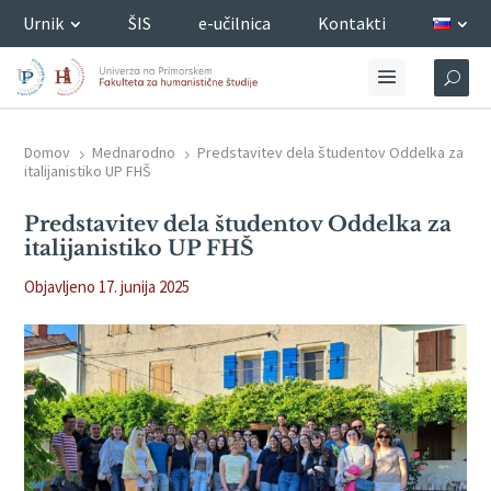
Urnik
ŠIS
e-učilnica
Kontakti
Domov
Mednarodno
Predstavitev dela študentov Oddelka za
5
5
italijanistiko UP FHŠ
Predstavitev dela študentov Oddelka za
italijanistiko UP FHŠ
Objavljeno 17. junija 2025