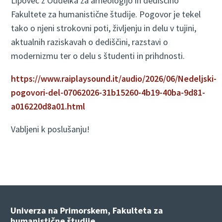
Lipovec z Oddelka za arheologijo in dediščino
Fakultete za humanistične študije. Pogovor je tekel
tako o njeni strokovni poti, življenju in delu v tujini,
aktualnih raziskavah o dediščini, razstavi o
modernizmu ter o delu s študenti in prihdnosti.
https://www.raiplaysound.it/audio/2026/06/Nedeljski-
pogovori-del-07062026-31b15260-4b19-40ba-9d81-
a016220d8a01.html
Vabljeni k poslušanju!
Univerza na Primorskem, Fakulteta za
humanistične študije