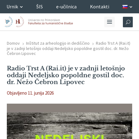
Urnik
ŠIS
e-učilnica
Kontakti
Domov
Inštitut za arheologijo in dediščino
Radio Trst A (Rai.it)
5
5
je v zadnji letošnjo oddaji Nedeljsko popoldne gostil doc. dr. Nežo
Čebron Lipovec
Radio Trst A (Rai.it) je v zadnji letošnjo
oddaji Nedeljsko popoldne gostil doc.
dr. Nežo Čebron Lipovec
Objavljeno 11. junija 2026