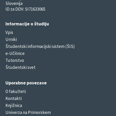
Slovenija
ID za DDV: SI71633065
Informacije o študiju
Vpis
Urniki
Študentski informacijski sistem (ŠIS)
e-Učilnice
Tutorstvo
Študentski svet
Uporabne povezave
O fakulteti
Kontakti
Knjižnica
Univerza na Primorskem