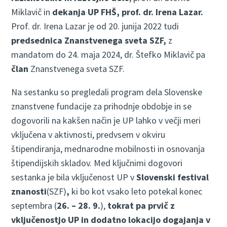
Miklavič in
dekanja UP FHŠ, prof. dr. Irena Lazar.
Prof. dr. Irena Lazar je od 20. junija 2022 tudi
predsednica Znanstvenega sveta SZF,
z
mandatom do 24. maja 2024, dr. Štefko Miklavič pa
član
Znanstvenega sveta SZF.
Na sestanku so pregledali program dela Slovenske
znanstvene fundacije za prihodnje obdobje in se
dogovorili na kakšen način je UP lahko v večji meri
vključena v aktivnosti, predvsem v okviru
štipendiranja, mednarodne mobilnosti in osnovanja
štipendijskih skladov. Med ključnimi dogovori
sestanka je bila vključenost UP v
Slovenski festival
znanosti
(SZF)
,
ki bo kot vsako leto potekal konec
septembra (
26. – 28. 9.
),
tokrat pa prvič z
vključenostjo UP in dodatno lokacijo dogajanja v