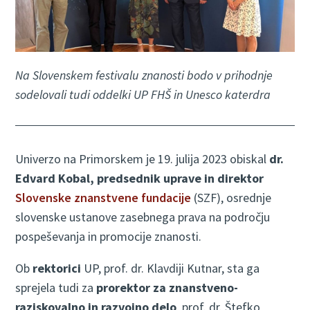
Na Slovenskem festivalu znanosti bodo v prihodnje
sodelovali tudi oddelki UP FHŠ in Unesco katerdra
Univerzo na Primorskem je 19. julija 2023 obiskal
dr.
Edvard Kobal, predsednik uprave in direktor
Slovenske znanstvene fundacije
(SZF), osrednje
slovenske ustanove zasebnega prava na področju
pospeševanja in promocije znanosti.
Ob
rektorici
UP, prof. dr. Klavdiji Kutnar, sta ga
sprejela tudi za
prorektor za znanstveno-
raziskovalno in razvojno delo
, prof. dr. Štefko