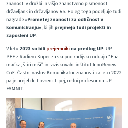
znanosti v družbi in višjo znanstveno pismenost
državljank in državljanov RS. Poleg tega podeljuje tudi
nagrade
»Prometej znanosti za odličnost v
komuniciranju«
, ki jih
prejmejo tudi projekti in
zaposleni UP
.
V letu
2023 so bili
prejemniki
na predlog UP
: UP
PEF z Radiem Koper za skupno radijsko oddajo “Ena
mačka, štiri miši” in raziskovalni inštitut InnoRenew
CoE. Častni naslov Komunikator znanosti za leto 2022
pa je prejel dr. Lovrenc Lipej, redni profesor na UP
FAMNIT.