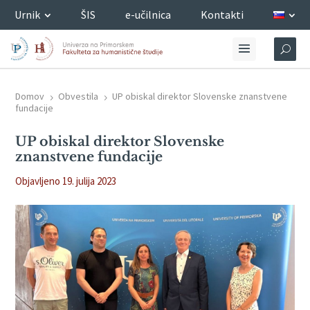
Urnik
ŠIS
e-učilnica
Kontakti
Domov
Obvestila
UP obiskal direktor Slovenske znanstvene
5
5
fundacije
UP obiskal direktor Slovenske
znanstvene fundacije
Objavljeno 19. julija 2023