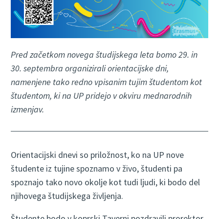
Pred začetkom novega študijskega leta bomo 29. in
30. septembra organizirali orientacijske dni,
namenjene tako redno vpisanim tujim študentom kot
študentom, ki na UP pridejo v okviru mednarodnih
izmenjav.
Orientacijski dnevi so priložnost, ko na UP nove
študente iz tujine spoznamo v živo, študenti pa
spoznajo tako novo okolje kot tudi ljudi, ki bodo del
njihovega študijskega življenja.
Študente bodo v koprski Taverni pozdravili prorektor