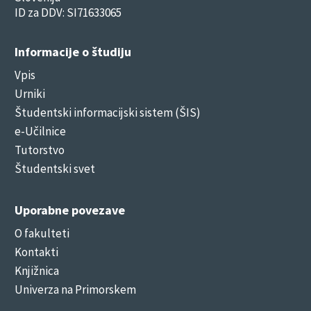
ID za DDV: SI71633065
Informacije o študiju
Vpis
Urniki
Študentski informacijski sistem (ŠIS)
e-Učilnice
Tutorstvo
Študentski svet
Uporabne povezave
O fakulteti
Kontakti
Knjižnica
Univerza na Primorskem