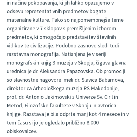
in načine pokopavanja, ki jih lahko opazujemo v
odsevu reprezentativnih predmetov bogate
materialne kulture. Tako so najpomembnejše teme
organizirane v 7 sklopov s premišljenim izborom
predmetov, ki omogočajo predstavitev številnih
vidikov te civilizacije. Podobno zasnovo sledi tudi
razstavna monografija. Natisnjena je v seriji
monografskih knjig 3 muzeja v Skopju, čigava glavna
urednica je dr. Aleksandra Papazovska. Ob promociji
so slavnostne nagovore imeli dr. Slavica Babamova,
direktorica Arheološkega muzeja RS Makedonije,
prof. dr. Antonio Jakimovski z Univerze Sv. Ciril in
Metod, Filozofske fakultete v Skopju in avtorica
knjige. Razstava je bila odprta manj kot 4 mesece in v
tem času si jo je ogledalo približno 8.000
obiskovalcev.