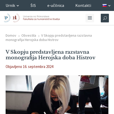
Urnik
ŠIS
e-učilnica
Kontakti
Domov
Obvestila
V Skopju predstavljena razstavna
5
5
monografija Herojska doba Histrov
V Skopju predstavljena razstavna
monografija Herojska doba Histrov
Objavljeno 16. septembra 2024