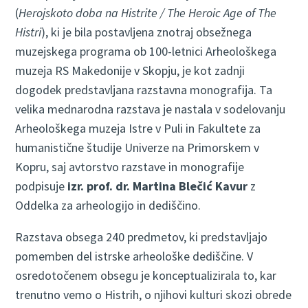
(
Herojskoto doba na Histrite / The Heroic Age of The
Histri
), ki je bila postavljena znotraj obsežnega
muzejskega programa ob 100-letnici Arheološkega
muzeja RS Makedonije v Skopju, je kot zadnji
dogodek predstavljana razstavna monografija. Ta
velika mednarodna razstava je nastala v sodelovanju
Arheološkega muzeja Istre v Puli in Fakultete za
humanistične študije Univerze na Primorskem v
Kopru, saj avtorstvo razstave in monografije
podpisuje
izr. prof. dr. Martina Blečić Kavur
z
Oddelka za arheologijo in dediščino.
Razstava obsega 240 predmetov, ki predstavljajo
pomemben del istrske arheološke dediščine. V
osredotočenem obsegu je konceptualizirala to, kar
trenutno vemo o Histrih, o njihovi kulturi skozi obrede