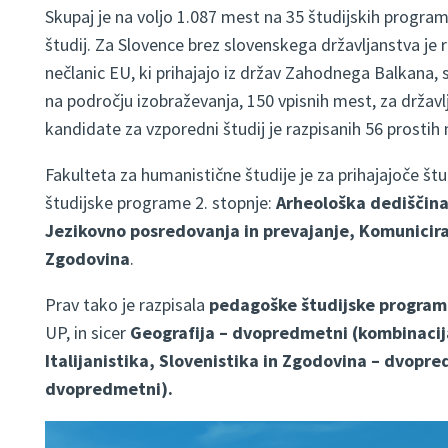
Skupaj je na voljo 1.087 mest na 35 študijskih program
študij. Za Slovence brez slovenskega državljanstva je 
nečlanic EU, ki prihajajo iz držav Zahodnega Balkana,
na področju izobraževanja, 150 vpisnih mest, za državl
kandidate za vzporedni študij je razpisanih 56 prostih
Fakulteta za humanistične študije je za prihajajoče št
študijske programe 2. stopnje:
Arheološka dediščina 
Jezikovno posredovanja in prevajanje, Komuniciranj
Zgodovina
.
Prav tako je razpisala
pedagoške študijske program
UP, in sicer
Geografija – dvopredmetni (kombinacij
Italijanistika, Slovenistika in Zgodovina – dvopre
dvopredmetni).