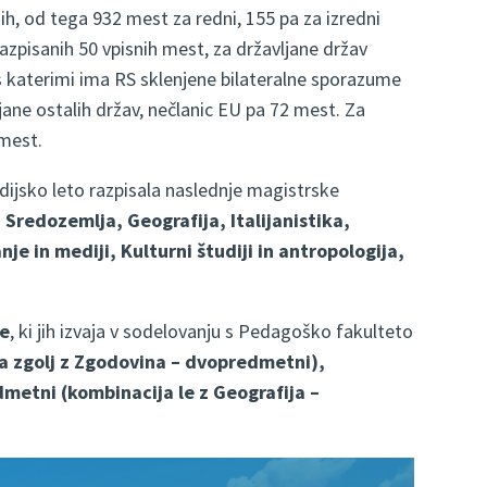
ih, od tega 932 mest za redni, 155 pa za izredni
razpisanih 50 vpisnih mest, za državljane držav
 s katerimi ima RS sklenjene bilateralne sporazume
jane ostalih držav, nečlanic EU pa 72 mest. Za
 mest.
udijsko leto razpisala naslednje magistrske
Sredozemlja, Geografija, Italijanistika,
e in mediji, Kulturni študiji in antropologija,
e
, ki jih izvaja v sodelovanju s Pedagoško fakulteto
a zgolj z Zgodovina – dvopredmetni),
dmetni (kombinacija le z Geografija –