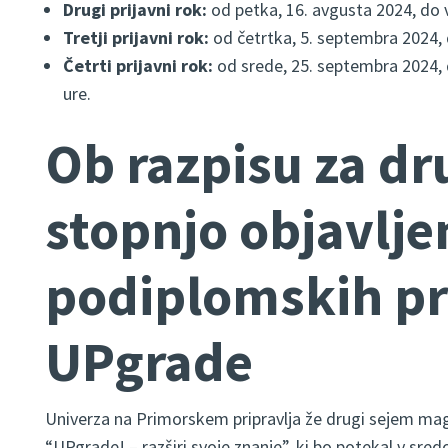
Drugi prijavni rok:
od petka, 16. avgusta 2024, do 
Tretji prijavni rok:
od četrtka, 5. septembra 2024, 
Četrti prijavni rok:
od srede, 25. septembra 2024, 
ure.
Ob razpisu za dru
stopnjo objavlje
podiplomskih p
UPgrade
Univerza na Primorskem pripravlja že drugi sejem mag
“UPgrade! – razširi svoje znanje”, ki bo potekal v sred