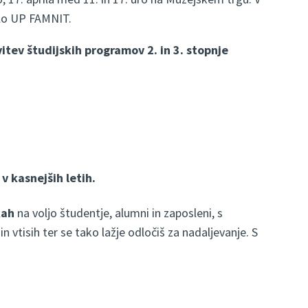
lo UP FAMNIT.
itev študijskih programov 2. in 3. stopnje
 v kasnejših letih.
kah
na voljo študentje, alumni in zaposleni, s
n vtisih ter se tako lažje odločiš za nadaljevanje. S