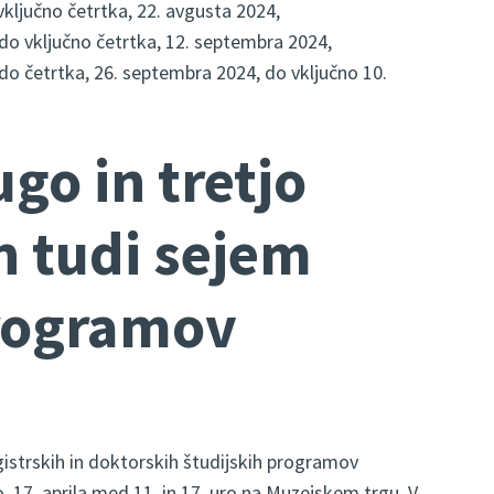
vključno četrtka, 22. avgusta 2024,
do vključno četrtka, 12. septembra 2024,
do četrtka, 26. septembra 2024, do vključno 10.
go in tretjo
n tudi sejem
rogramov
istrskih in doktorskih študijskih programov
o, 17. aprila med 11. in 17. uro na Muzejskem trgu. V