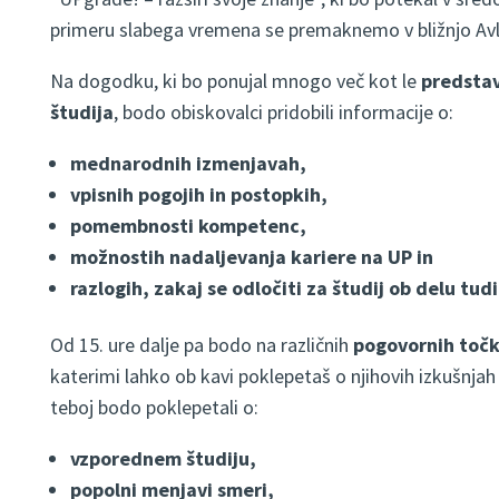
primeru slabega vremena se premaknemo v bližnjo Av
Na dogodku, ki bo ponujal mnogo več kot le
predstav
študija
, bodo obiskovalci pridobili informacije o:
mednarodnih izmenjavah,
vpisnih pogojih in postopkih,
pomembnosti kompetenc,
možnostih nadaljevanja kariere na UP in
razlogih, zakaj se odločiti za študij ob delu tudi
Od 15. ure dalje pa bodo na različnih
pogovornih toč
katerimi lahko ob kavi poklepetaš o njihovih izkušnjah i
teboj bodo poklepetali o:
vzporednem študiju,
popolni menjavi smeri,