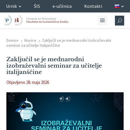
Urnik
ŠIS
e-učilnica
Kontakti
Domov
Novice
Zaključil se je mednarodni izobraževalni
5
5
seminar za učitelje italijanščine
Zaključil se je mednarodni
izobraževalni seminar za učitelje
italijanščine
Objavljeno 28. maja 2026