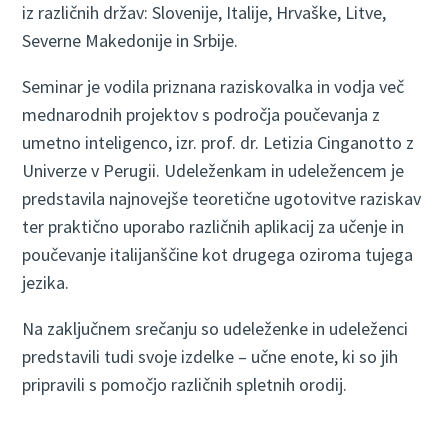
iz različnih držav: Slovenije, Italije, Hrvaške, Litve,
Severne Makedonije in Srbije.
Seminar je vodila priznana raziskovalka in vodja več
mednarodnih projektov s področja poučevanja z
umetno inteligenco, izr. prof. dr. Letizia Cinganotto z
Univerze v Perugii. Udeleženkam in udeležencem je
predstavila najnovejše teoretične ugotovitve raziskav
ter praktično uporabo različnih aplikacij za učenje in
poučevanje italijanščine kot drugega oziroma tujega
jezika.
Na zaključnem srečanju so udeleženke in udeleženci
predstavili tudi svoje izdelke – učne enote, ki so jih
pripravili s pomočjo različnih spletnih orodij.