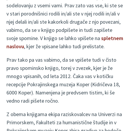
sodelovanju z vsemi vami. Prav zato vas vse, ki ste se
v stari porodnišnici rodili in/ali ste v njej rodili in/ali v
njej delali in/ali ste kakorkoli drugače z njo povezani,
vabimo, da se v knjigo podpišete in tudi zapišete
svoje spomine. V knjigo se lahko vpišete na
spletnem
naslovu
, kjer že vpisane lahko tudi prelistate.
Prav tako pa vas vabimo, da se vpišete tudi v čisto
pravo spominsko knjigo, torej v zvezek, kjer je že
mnogo vpisanih, od leta 2012. Čaka vas v kotičku
recepcije Pokrajinskega muzeja Koper (Kidričeva 18,
6000 Koper). Namenjena je predvsem tistim, ki še
vedno radi pišete ročno.
Z obema knjigama ekipa raziskovalcev na Univerzi na
Primorskem, Fakulteti za humanistične študije in v
Pokrajinskem muzeju Koper zbira gradivo za bodočo