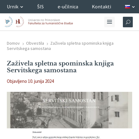
Urnik
ŠIS
e-učilnica
Kontakti
Domov
Obvestila
Zaživela spletna spominska knjiga
5
5
Servitskega samostana
Zaživela spletna spominska knjiga
Servitskega samostana
Objavljeno 10. junija 2024