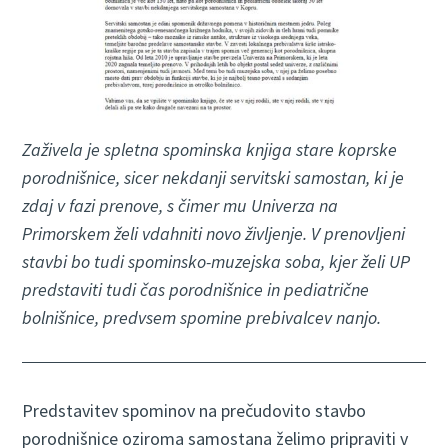
Zaživela je spletna spominska knjiga stare koprske
porodnišnice, sicer nekdanji servitski samostan, ki je
zdaj v fazi prenove, s čimer mu Univerza na
Primorskem želi vdahniti novo življenje. V prenovljeni
stavbi bo tudi spominsko-muzejska soba, kjer želi UP
predstaviti tudi čas porodnišnice in pediatrične
bolnišnice, predvsem spomine prebivalcev nanjo.
Predstavitev spominov na prečudovito stavbo
porodnišnice oziroma samostana želimo pripraviti v