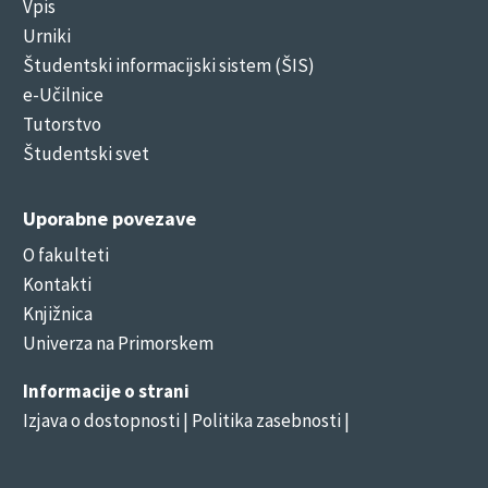
Vpis
Urniki
Študentski informacijski sistem (ŠIS)
e-Učilnice
Tutorstvo
Študentski svet
Uporabne povezave
O fakulteti
Kontakti
Knjižnica
Univerza na Primorskem
Informacije o strani
Izjava o dostopnosti
| Politika zasebnosti |