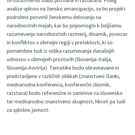
še sorazmerno slabo poznana in raziskana. Poleg
analize vplivov na žensko emancipacijo, se bo projekt
podrobno posvetil ženskemu delovanju na
narodnostnih mejah, kar bo pripomoglo k boljšemu
razumevanju narodnostnih razmerij, dinamik, povezav
in konfliktov v obmejni regiji v preteklosti, ki so
pomembne tudi iz vidika razumevanja današnjih
odnosov v obmejnih prostorih (Slovenija-Italija,
Slovenija-Avstrija). Tematike bodo obravnavane in
predstavljene v različnih oblikah (znanstveni članki,
mednarodna konferenca, konferenčni zbornik,
razstava) bodo referenčne in zanimive za slovensko
ter mednarodno znanstveno skupnost, hkrati pa tudi
za splošno javnost.