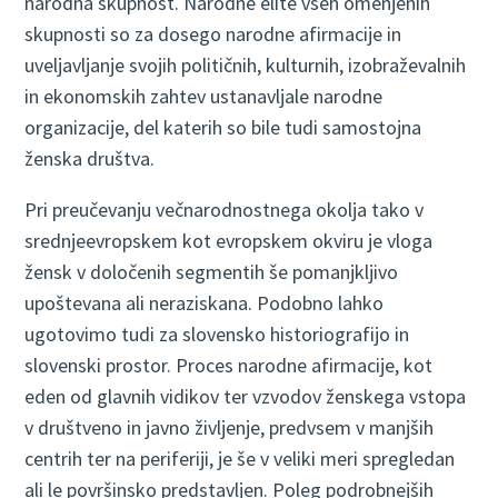
narodna skupnost. Narodne elite vseh omenjenih
skupnosti so za dosego narodne afirmacije in
uveljavljanje svojih političnih, kulturnih, izobraževalnih
in ekonomskih zahtev ustanavljale narodne
organizacije, del katerih so bile tudi samostojna
ženska društva.
Pri preučevanju večnarodnostnega okolja tako v
srednjeevropskem kot evropskem okviru je vloga
žensk v določenih segmentih še pomanjkljivo
upoštevana ali neraziskana. Podobno lahko
ugotovimo tudi za slovensko historiografijo in
slovenski prostor. Proces narodne afirmacije, kot
eden od glavnih vidikov ter vzvodov ženskega vstopa
v društveno in javno življenje, predvsem v manjših
centrih ter na periferiji, je še v veliki meri spregledan
ali le površinsko predstavljen. Poleg podrobnejših