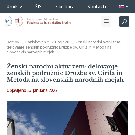
Urnik
ŠIS
e-učilnica
Kontakti
Domov
Raziskovanje
Projekti
Ženski narodni aktivizem:
5
5
5
delovanje ženskih podružnic Družbe sv. Cirila in Metoda na
slovenskih narodnih mejah
Ženski narodni aktivizem: delovanje
ženskih podružnic Družbe sv. Cirila in
Metoda na slovenskih narodnih mejah
Objavljeno 15. januarja 2025