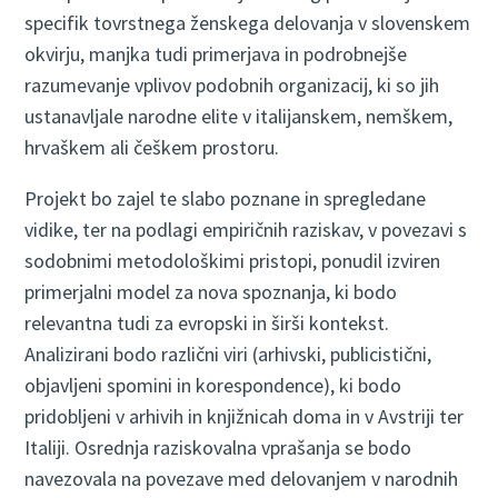
specifik tovrstnega ženskega delovanja v slovenskem
okvirju, manjka tudi primerjava in podrobnejše
razumevanje vplivov podobnih organizacij, ki so jih
ustanavljale narodne elite v italijanskem, nemškem,
hrvaškem ali češkem prostoru.
Projekt bo zajel te slabo poznane in spregledane
vidike, ter na podlagi empiričnih raziskav, v povezavi s
sodobnimi metodološkimi pristopi, ponudil izviren
primerjalni model za nova spoznanja, ki bodo
relevantna tudi za evropski in širši kontekst.
Analizirani bodo različni viri (arhivski, publicistični,
objavljeni spomini in korespondence), ki bodo
pridobljeni v arhivih in knjižnicah doma in v Avstriji ter
Italiji. Osrednja raziskovalna vprašanja se bodo
navezovala na povezave med delovanjem v narodnih