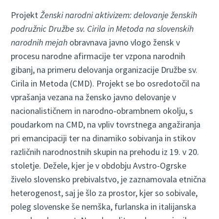
Projekt
Ženski narodni aktivizem: delovanje ženskih
podružnic Družbe sv. Cirila in Metoda na slovenskih
narodnih mejah
obravnava javno vlogo žensk v
procesu narodne afirmacije ter vzpona narodnih
gibanj, na primeru delovanja organizacije Družbe sv.
Cirila in Metoda (CMD). Projekt se bo osredotočil na
vprašanja vezana na žensko javno delovanje v
nacionalističnem in narodno-obrambnem okolju, s
poudarkom na CMD, na vpliv tovrstnega angažiranja
pri emancipaciji ter na dinamiko sobivanja in stikov
različnih narodnostnih skupin na prehodu iz 19. v 20.
stoletje. Dežele, kjer je v obdobju Avstro-Ogrske
živelo slovensko prebivalstvo, je zaznamovala etnična
heterogenost, saj je šlo za prostor, kjer so sobivale,
poleg slovenske še nemška, furlanska in italijanska