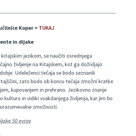
učilnice Koper >
TUKAJ
ente in dijake
s kitajskim jezikom, se naučiti osrednjega
ajno življenje na Kitajskem, kot ga doživljajo
 obdobje. Udeleženci tečaja se bodo seznanili
ajščini, zato bodo ob koncu tečaja zmožni kratke
njem, kupovanjem in prehrano. Jezikovno znanje
 kulturo in vidiki vsakdanjega življenja, kar jim bo
sporazumevalne zmožnosti.
ijake 50 evrov
e