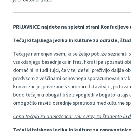
PRIJAVNICE najdete na spletni strani Konfucijeve 
Tečaj kitajskega jezika in kulture za odrasle, štud
Tečaj je namenjen vsem, ki se želijo pobliže seznaniti 
vsakdanjega besednjaka in fraz, hkrati pa spoznati obič
domačini in tudi tujci, če v tej deželi preživijo daljše
predvsem z veščinami osnovnega sporazumevanja v kit
konverzacije, povezane s samopredstavitvijo, potova
bodo tečajniki obogatili še z vpogledi v bogato kitajsko
omogočilo razviti osrednje spretnosti medkulturne 
Cena tečaja za udeleženca: 150 evrov, za študente in d
Tečaj kitajskega jezika in kulture za osnovnošolc