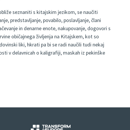
liže seznaniti s kitajskim jezikom, se naučiti
e, predstavljanje, povabilo, poslavljanje, člani
plačevanje in denarne enote, nakupovanje, dogovori s
ine običajnega življenja na Kitajskem, kot so
inski liki, hkrati pa bi se radi naučili tudi nekaj
sti v delavnicah o kaligrafiji, maskah iz pekinške