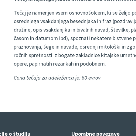
Tečaj je namenjen vsem osnovnošolcem, ki se želijo pob
osrednjega vsakdanjega besednjaka in fraz (pozdravljanj
družine, opis vsakdanjika in bivalnih navad, številke, 
časom in datumom ipd), spoznati nekatere bistvene prv
praznovanja, šege in navade, osrednji mitološki in zgodov
ročnih spretnosti iz bogate zakladnice kitajske umetno
opere, papirnatih rezankah in podobnem.
Cena tečaja za udeleženca je: 60 evrov
ije o študiju
Uporabne povezave